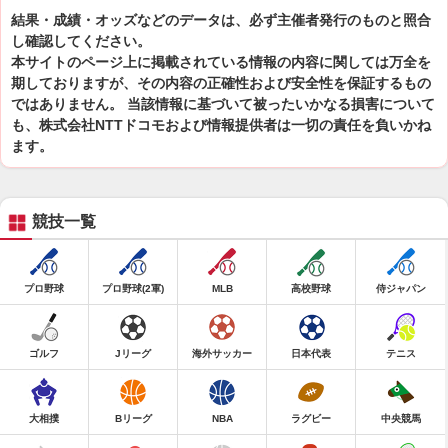
結果・成績・オッズなどのデータは、必ず主催者発行のものと照合
し確認してください。
本サイトのページ上に掲載されている情報の内容に関しては万全を
期しておりますが、その内容の正確性および安全性を保証するもの
ではありません。 当該情報に基づいて被ったいかなる損害について
も、株式会社NTTドコモおよび情報提供者は一切の責任を負いかね
ます。
競技一覧
プロ野球
プロ野球(2軍)
MLB
高校野球
侍ジャパン
ゴルフ
Jリーグ
海外サッカー
日本代表
テニス
大相撲
Bリーグ
NBA
ラグビー
中央競馬