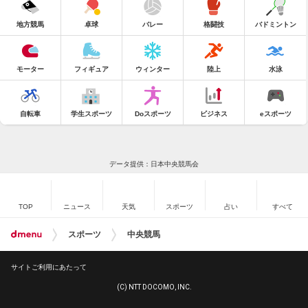
地方競馬
卓球
バレー
格闘技
バドミントン
モーター
フィギュア
ウィンター
陸上
水泳
自転車
学生スポーツ
Doスポーツ
ビジネス
eスポーツ
データ提供：日本中央競馬会
TOP
ニュース
天気
スポーツ
占い
すべて
スポーツ
中央競馬
サイトご利用にあたって
(C) NTT DOCOMO, INC.