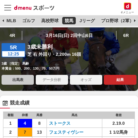
dメニュー
球
MLB
ゴルフ
高校野球
競馬
Jリーグ
プロ野球（2軍）
4R
3月16日(日) 2回中山6日
6R
3歳未勝利
5R
12:25
芝 右 外回り・2,200m 16頭
3歳 ［指定］ 馬齢
本賞金：500、200、130、75、50万円
出馬表
データ分析
オッズ
結果
競走成績
着順
枠番
馬番
馬名
着差
1
4
8
ストークス
2.19.0
2
7
13
フェスティヴシー
1 1/2馬身