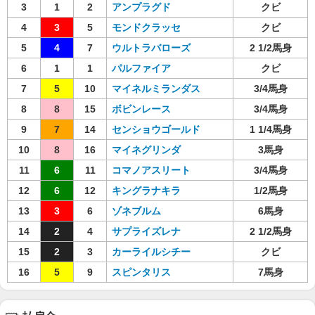
3
1
2
アンプラグド
クビ
4
3
5
モンドクラッセ
クビ
5
4
7
ウルトラバローズ
2 1/2馬身
6
1
1
パルファイア
クビ
7
5
10
マイネルミランダス
3/4馬身
8
8
15
ボビンレース
3/4馬身
9
7
14
センショウゴールド
1 1/4馬身
10
8
16
マイネグリンダ
3馬身
11
6
11
コマノアスリート
3/4馬身
12
6
12
キングラナキラ
1/2馬身
13
3
6
ゾネブルム
6馬身
14
2
4
サプライズレナ
2 1/2馬身
15
2
3
カーライルシチー
クビ
16
5
9
スピンタリス
7馬身