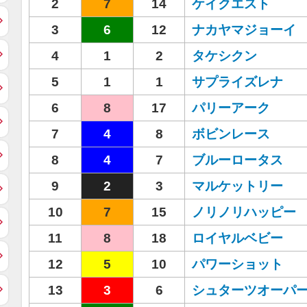
2
7
14
ケイクエスト
3
6
12
ナカヤマジョーイ
4
1
2
タケシクン
5
1
1
サプライズレナ
6
8
17
パリーアーク
7
4
8
ボビンレース
8
4
7
ブルーロータス
9
2
3
マルケットリー
10
7
15
ノリノリハッピー
11
8
18
ロイヤルベビー
12
5
10
パワーショット
13
3
6
シュターツオーパ