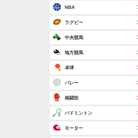
NBA
ラグビー
中央競馬
地方競馬
卓球
バレー
格闘技
バドミントン
モーター