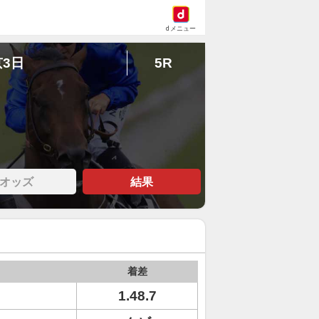
dメニュー
京3日
5R
オッズ
結果
着差
1.48.7