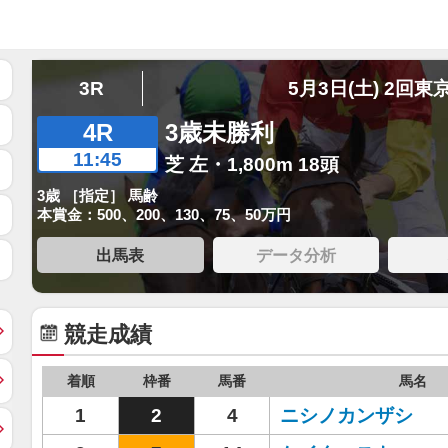
3R
5月3日(土) 2回東
4R
3歳未勝利
11:45
芝 左・1,800m 18頭
3歳 ［指定］ 馬齢
本賞金：500、200、130、75、50万円
出馬表
データ分析
競走成績
着順
枠番
馬番
馬名
1
2
4
ニシノカンザシ