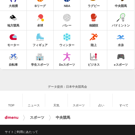
大相撲
Bリーグ
NBA
ラグビー
中央競馬
地方競馬
卓球
バレー
格闘技
バドミントン
モーター
フィギュア
ウィンター
陸上
水泳
自転車
学生スポーツ
Doスポーツ
ビジネス
eスポーツ
データ提供：日本中央競馬会
TOP
ニュース
天気
スポーツ
占い
すべて
スポーツ
中央競馬
サイトご利用にあたって