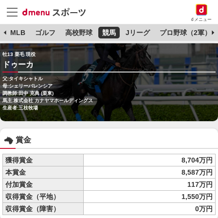
dメニュー
球
MLB
ゴルフ
高校野球
競馬
Jリーグ
プロ野球（2軍）
牡13 栗毛 現役
ドゥーカ
父:タイキシャトル
母:シェリーバレンシア
調教師:田中 克典 (栗東)
馬主:株式会社 カナヤマホールディングス
生産者:三枝牧場
賞金
獲得賞金
8,704万円
本賞金
8,587万円
付加賞金
117万円
収得賞金（平地）
1,550万円
収得賞金（障害）
0万円