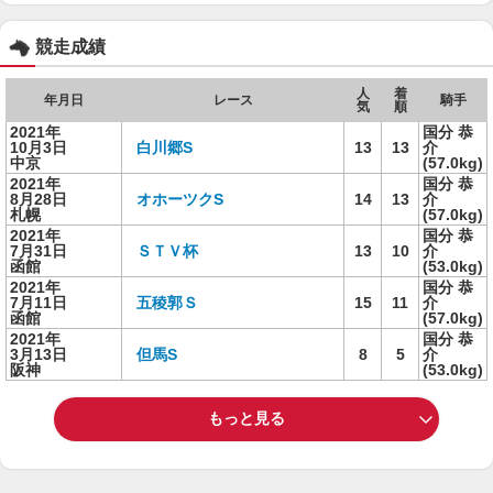
競走成績
人
着
年月日
レース
騎手
気
順
2021年
国分 恭
10月3日
白川郷S
13
13
介
中京
(57.0kg)
2021年
国分 恭
8月28日
オホーツクS
14
13
介
札幌
(57.0kg)
2021年
国分 恭
7月31日
ＳＴＶ杯
13
10
介
函館
(53.0kg)
2021年
国分 恭
7月11日
五稜郭Ｓ
15
11
介
函館
(57.0kg)
2021年
国分 恭
3月13日
但馬S
8
5
介
阪神
(53.0kg)
もっと見る