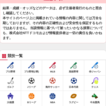
結果・成績・オッズなどのデータは、必ず主催者発行のものと照合
し確認してください。
本サイトのページ上に掲載されている情報の内容に関しては万全を
期しておりますが、その内容の正確性および安全性を保証するもの
ではありません。 当該情報に基づいて被ったいかなる損害について
も、株式会社NTTドコモおよび情報提供者は一切の責任を負いかね
ます。
競技一覧
プロ野球
プロ野球(2軍)
MLB
高校野球
侍ジャパン
ゴルフ
Jリーグ
海外サッカー
日本代表
テニス
大相撲
Bリーグ
NBA
ラグビー
中央競馬