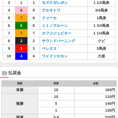
3
1
1
モズナガレボシ
1 1/2馬身
4
8
9
アルサトワ
3/4馬身
5
7
8
ドゥーカ
1馬身
6
6
6
ミトノマルーン
1 3/4馬身
7
7
7
カフジジュピター
1 1/4馬身
8
2
2
サウンドバーニング
クビ
9
3
3
ベレヌス
5馬身
10
4
4
ワイドソロモン
大差
払戻金
種類
馬番
金額
単勝
10
160円
10
110円
複勝
5
140円
1
130円
枠連
5-8
520円