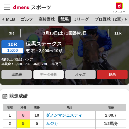
dメニュー
球
MLB
ゴルフ
高校野球
競馬
Jリーグ
プロ野球（2軍）
9R
3月13日(土) 1回阪神9日
11R
但馬ステークス
10R
15:00
芝 右・2,000m 10頭
4歳以上 (混合) ハンデ
本賞金：1,820、730、460、270、182万円
出馬表
データ分析
オッズ
結果
競走成績
着順
枠番
馬番
馬名
着差
1
8
10
ダノンマジェスティ
2.00.7
2
5
5
ムジカ
1/2馬身