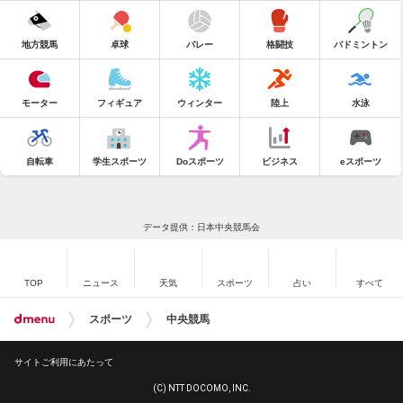
地方競馬
卓球
バレー
格闘技
バドミントン
モーター
フィギュア
ウィンター
陸上
水泳
自転車
学生スポーツ
Doスポーツ
ビジネス
eスポーツ
データ提供：日本中央競馬会
TOP
ニュース
天気
スポーツ
占い
すべて
スポーツ
中央競馬
サイトご利用にあたって
(C) NTT DOCOMO, INC.