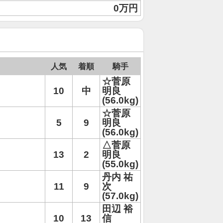
0万円
人気
着順
騎手
☆菅原
10
中
明良
(56.0kg)
☆菅原
5
9
明良
(56.0kg)
△菅原
13
2
明良
(55.0kg)
丹内 祐
11
9
次
(57.0kg)
田辺 裕
10
13
信