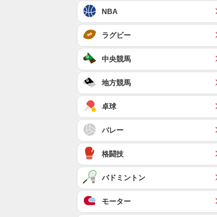
NBA
ラグビー
中央競馬
地方競馬
卓球
バレー
格闘技
バドミントン
モーター