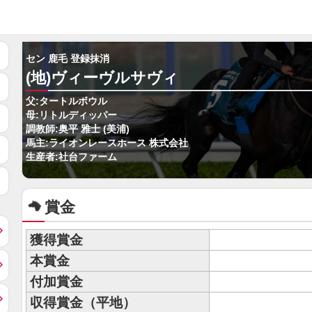
セン 鹿毛 登録抹消
(地)ヴィーヴルサヴィ
父:タートルボウル
母:リトルディッパー
調教師:奥平 雅士 (美浦)
馬主:ライオンレースホース 株式会社
生産者:社台ファーム
賞金
獲得賞金
本賞金
付加賞金
収得賞金（平地）