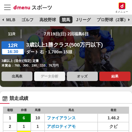
dメニュー
球
MLB
ゴルフ
高校野球
競馬
Jリーグ
プロ野球（2軍）
11R
7月19日(日) 2回福島6日
3歳以上1勝クラス(500万円以下)
12R
16:30
ダート 右・1,700m 15頭
3歳以上 (混合)[指定] 定量
本賞金：760、300、190、110、76万円
出馬表
データ分析
オッズ
結果
競走成績
着順
枠番
馬番
馬名
着差
1
6
10
ファイアランス
1.46.2
2
1
1
アポロティアモ
クビ