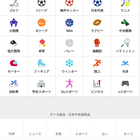
ゴルフ
Jリーグ
海外サッカー
日本代表
テニス
大相撲
Bリーグ
NBA
ラグビー
中央競馬
地方競馬
卓球
バレー
格闘技
バドミントン
モーター
フィギュア
ウィンター
陸上
水泳
自転車
学生スポーツ
Doスポーツ
ビジネス
eスポーツ
データ提供：日本中央競馬会
TOP
ニュース
天気
スポーツ
占い
すべて