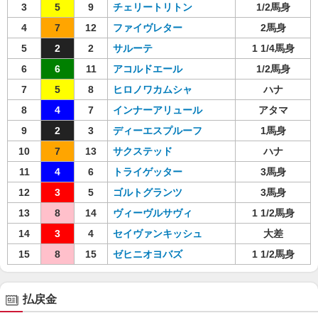
3
5
9
チェリートリトン
1/2馬身
4
7
12
ファイヴレター
2馬身
5
2
2
サルーテ
1 1/4馬身
6
6
11
アコルドエール
1/2馬身
7
5
8
ヒロノワカムシャ
ハナ
8
4
7
インナーアリュール
アタマ
9
2
3
ディーエスプルーフ
1馬身
10
7
13
サクステッド
ハナ
11
4
6
トライゲッター
3馬身
12
3
5
ゴルトグランツ
3馬身
13
8
14
ヴィーヴルサヴィ
1 1/2馬身
14
3
4
セイヴァンキッシュ
大差
15
8
15
ゼヒニオヨバズ
1 1/2馬身
払戻金