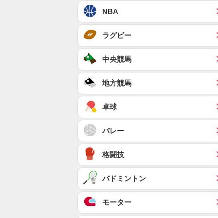
NBA
ラグビー
中央競馬
地方競馬
卓球
バレー
格闘技
バドミントン
モーター