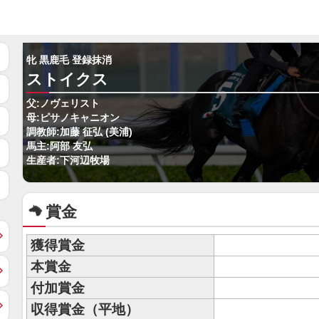
牝 黒鹿毛 登録抹消
ストイクス
父:ノヴェリスト
母:ピサノキャニオン
調教師:加藤 征弘 (美浦)
馬主:阿部 友弘
生産者:下河辺牧場
賞金
獲得賞金
本賞金
付加賞金
収得賞金（平地）