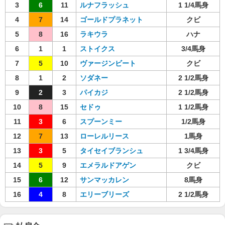
3
6
11
ルナフラッシュ
1 1/4馬身
4
7
14
ゴールドプラネット
クビ
5
8
16
ラキウラ
ハナ
6
1
1
ストイクス
3/4馬身
7
5
10
ヴァージンビート
クビ
8
1
2
ソダネー
2 1/2馬身
9
2
3
パイカジ
2 1/2馬身
10
8
15
セドゥ
1 1/2馬身
11
3
6
スプーンミー
1/2馬身
12
7
13
ローレルリース
1馬身
13
3
5
タイセイブランシュ
1 3/4馬身
14
5
9
エメラルドアゲン
クビ
15
6
12
サンマッカレン
8馬身
16
4
8
エリーブリーズ
2 1/2馬身