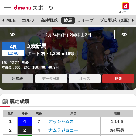
dメニュー
球
MLB
ゴルフ
高校野球
競馬
Jリーグ
プロ野球（2軍）
3R
2月24日(日) 2回中山2日
5R
3歳新馬
4R
11:40
ダート 右・1,200m 16頭
3歳 ［指定］ 馬齢
本賞金：600、240、150、90、60万円
出馬表
データ分析
オッズ
結果
競走成績
着順
枠番
馬番
馬名
着差
1
4
7
アッシャムス
1.14.6
2
2
4
ナムラジョニー
3/4馬身