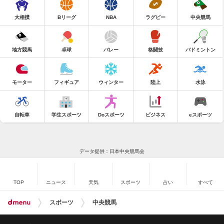
大相撲
Bリーグ
NBA
ラグビー
中央競馬
地方競馬
卓球
バレー
格闘技
バドミントン
モーター
フィギュア
ウィンター
陸上
水泳
自転車
学生スポーツ
Doスポーツ
ビジネス
eスポーツ
データ提供：日本中央競馬会
TOP
ニュース
天気
スポーツ
占い
すべて
スポーツ
中央競馬