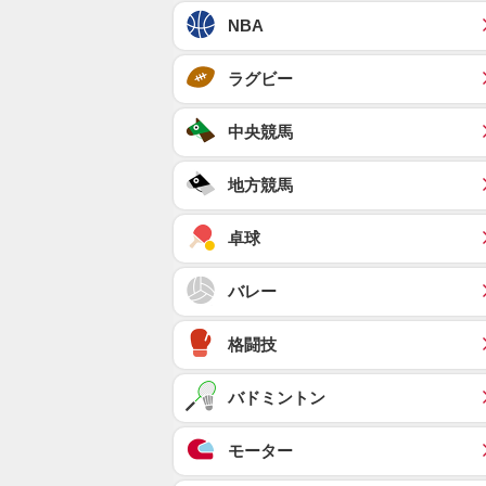
NBA
ラグビー
中央競馬
地方競馬
卓球
バレー
格闘技
バドミントン
モーター