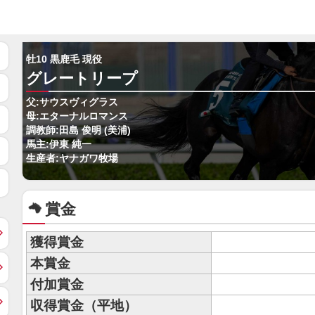
牡10 黒鹿毛 現役
グレートリープ
父:サウスヴィグラス
母:エターナルロマンス
調教師:田島 俊明 (美浦)
馬主:伊東 純一
生産者:ヤナガワ牧場
賞金
獲得賞金
本賞金
付加賞金
収得賞金（平地）