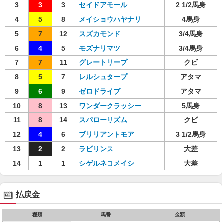
3
3
3
セイドアモール
2 1/2馬身
4
5
8
メイショウハヤナリ
4馬身
5
7
12
スズカモンド
3/4馬身
6
4
5
モズナリマツ
3/4馬身
7
7
11
グレートリープ
クビ
8
5
7
レルシュタープ
アタマ
9
6
9
ゼロドライブ
アタマ
10
8
13
ワンダークラッシー
5馬身
11
8
14
スパローリズム
クビ
12
4
6
ブリリアントモア
3 1/2馬身
13
2
2
ラビリンス
大差
14
1
1
シゲルネコメイシ
大差
払戻金
種類
馬番
金額