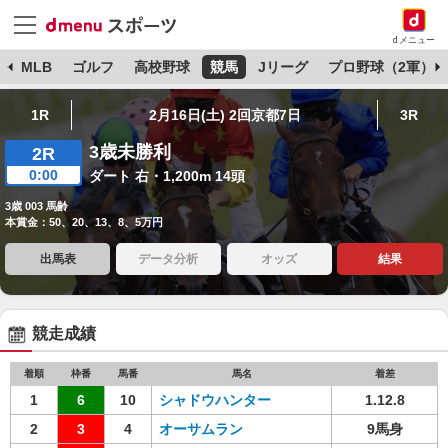
dメニュー
球
MLB
ゴルフ
高校野球
競馬
Jリーグ
プロ野球（2軍）
1R
2月16日(土) 2回京都7日
3R
3歳未勝利
2R
0:00
ダート 右・1,200m 14頭
3歳 003 馬齢
本賞金：50、20、13、8、5万円
出馬表
データ分析
オッズ
結果
競走成績
着順
枠番
馬番
馬名
着差
1
6
10
シャドウハンター
1.12.8
2
3
4
オーサムラン
9馬身