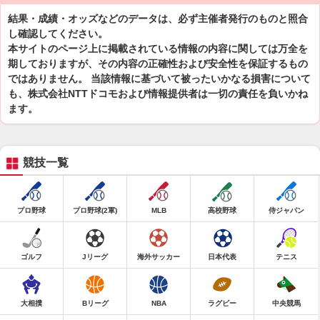
結果・成績・オッズなどのデータは、必ず主催者発行のものと照合
し確認してください。
本サイトのページ上に掲載されている情報の内容に関しては万全を
期しておりますが、その内容の正確性および安全性を保証するもの
ではありません。 当該情報に基づいて被ったいかなる損害について
も、株式会社NTTドコモおよび情報提供者は一切の責任を負いかね
ます。
競技一覧
プロ野球
プロ野球(2軍)
MLB
高校野球
侍ジャパン
ゴルフ
Jリーグ
海外サッカー
日本代表
テニス
大相撲
Bリーグ
NBA
ラグビー
中央競馬