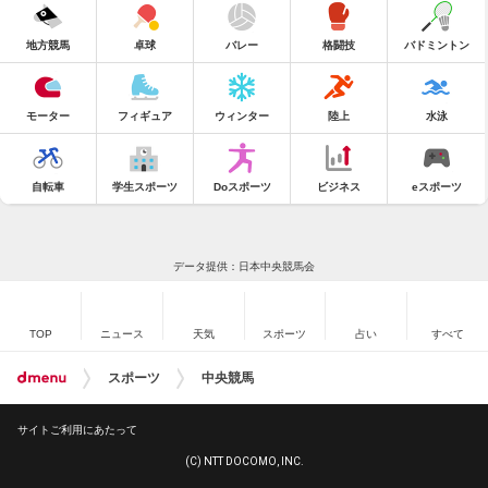
地方競馬
卓球
バレー
格闘技
バドミントン
モーター
フィギュア
ウィンター
陸上
水泳
自転車
学生スポーツ
Doスポーツ
ビジネス
eスポーツ
データ提供：日本中央競馬会
TOP
ニュース
天気
スポーツ
占い
すべて
スポーツ
中央競馬
サイトご利用にあたって
(C) NTT DOCOMO, INC.