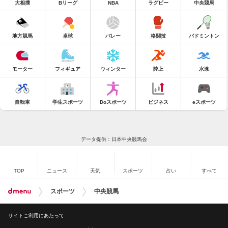
大相撲
Bリーグ
NBA
ラグビー
中央競馬
地方競馬
卓球
バレー
格闘技
バドミントン
モーター
フィギュア
ウィンター
陸上
水泳
自転車
学生スポーツ
Doスポーツ
ビジネス
eスポーツ
データ提供：日本中央競馬会
TOP
ニュース
天気
スポーツ
占い
すべて
スポーツ
中央競馬
サイトご利用にあたって