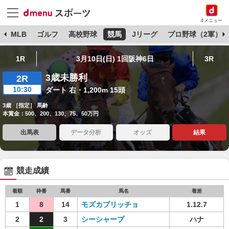
dメニュー
球
MLB
ゴルフ
高校野球
競馬
Jリーグ
プロ野球（2軍）
1R
3月10日(日) 1回阪神6日
3R
3歳未勝利
2R
10:30
ダート 右・1,200m 15頭
3歳 ［指定］ 馬齢
本賞金：500、200、130、75、50万円
出馬表
データ分析
オッズ
結果
競走成績
着順
枠番
馬番
馬名
着差
1
8
14
モズカプリッチョ
1.12.7
2
2
3
シーシャープ
ハナ