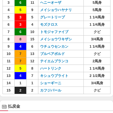
3
6
11
ヘニーオーザ
5馬身
4
5
9
メイショウハヤナリ
5馬身
5
3
5
グレートリープ
1 1/4馬身
6
3
4
モズクロス
1 1/4馬身
7
6
10
トモジャファイブ
クビ
8
8
15
メイショウワキザシ
3/4馬身
9
4
6
ウチュウセンカン
1 1/4馬身
10
7
13
ブルベアボルド
クビ
11
7
12
テイエムブランコ
2馬身
12
5
8
ハートリンク
1 1/4馬身
13
4
7
キシュウブライト
2 1/2馬身
14
1
1
ショーギーニ
3/4馬身
15
2
2
カフジパール
クビ
払戻金