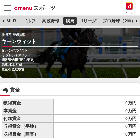
dメニュー
球
MLB
ゴルフ
高校野球
競馬
Jリーグ
プロ野球（2軍）
牡 栗毛 登録抹消
キーンウィット
父:キングズベスト
母:プレシャスフラワー
調教師:吉田 直弘 (栗東)
馬主:水上 行雄
生産者:笠松牧場
賞金
獲得賞金
0万円
本賞金
0万円
付加賞金
0万円
収得賞金（平地）
0万円
収得賞金（障害）
0万円