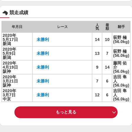
競走成績
人
着
年月日
レース
騎手
気
順
2020年
荻野 極
5月17日
未勝利
14
10
(56.0kg)
新潟
2020年
荻野 極
5月9日
未勝利
13
7
(56.0kg)
新潟
2020年
藤岡 佑
4月19日
未勝利
9
14
介
阪神
(56.0kg)
2020年
吉田 隼
3月21日
未勝利
7
6
人
阪神
(56.0kg)
2020年
吉田 隼
3月7日
未勝利
12
6
人
中京
(56.0kg)
もっと見る