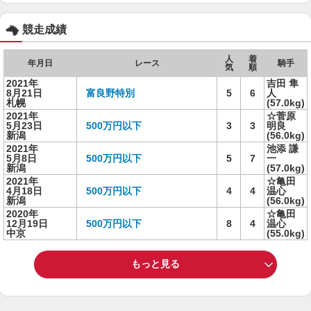
競走成績
人
着
年月日
レース
騎手
気
順
2021年
吉田 隼
8月21日
富良野特別
5
6
人
札幌
(57.0kg)
2021年
☆菅原
5月23日
500万円以下
3
3
明良
新潟
(56.0kg)
2021年
池添 謙
5月8日
500万円以下
5
7
一
新潟
(57.0kg)
2021年
☆亀田
4月18日
500万円以下
4
4
温心
新潟
(56.0kg)
2020年
☆亀田
12月19日
500万円以下
8
4
温心
中京
(55.0kg)
もっと見る