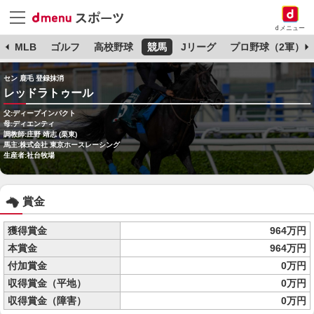
dメニュー
球
MLB
ゴルフ
高校野球
競馬
Jリーグ
プロ野球（2軍）
セン 鹿毛 登録抹消
レッドラトゥール
父:ディープインパクト
母:ディエンティ
調教師:庄野 靖志 (栗東)
馬主:株式会社 東京ホースレーシング
生産者:社台牧場
賞金
獲得賞金
964万円
本賞金
964万円
付加賞金
0万円
収得賞金（平地）
0万円
収得賞金（障害）
0万円