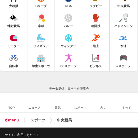
大相撲
Bリーグ
NBA
ラグビー
中央競馬
地方競馬
卓球
バレー
格闘技
バドミントン
モーター
フィギュア
ウィンター
陸上
水泳
自転車
学生スポーツ
Doスポーツ
ビジネス
eスポーツ
データ提供：日本中央競馬会
TOP
ニュース
天気
スポーツ
占い
すべて
スポーツ
中央競馬
サイトご利用にあたって