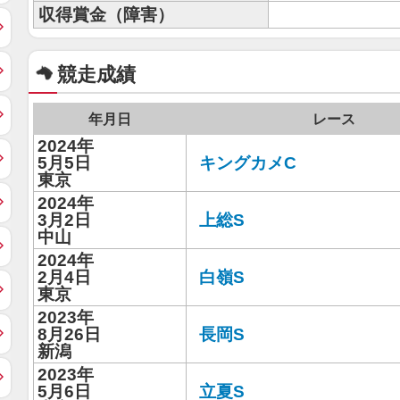
収得賞金（障害）
競走成績
年月日
レース
2024年
5月5日
キングカメC
東京
2024年
3月2日
上総S
中山
2024年
2月4日
白嶺S
東京
2023年
8月26日
長岡S
新潟
2023年
5月6日
立夏S