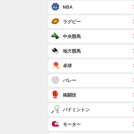
NBA
ラグビー
中央競馬
地方競馬
卓球
バレー
格闘技
バドミントン
モーター