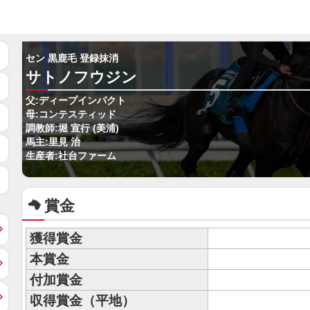
セン 黒鹿毛 登録抹消
サトノフウジン
父:ディープインパクト
母:コンテスティッド
調教師:堀 宣行 (美浦)
馬主:里見 治
生産者:社台ファーム
賞金
獲得賞金
本賞金
付加賞金
収得賞金（平地）