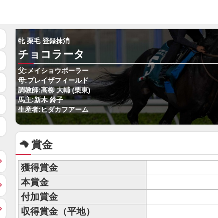
牝 栗毛 登録抹消
チョコラータ
父:メイショウボーラー
母:プレイザフィールド
調教師:高柳 大輔 (栗東)
馬主:新木 鈴子
生産者:ヒダカフアーム
賞金
獲得賞金
本賞金
付加賞金
収得賞金（平地）