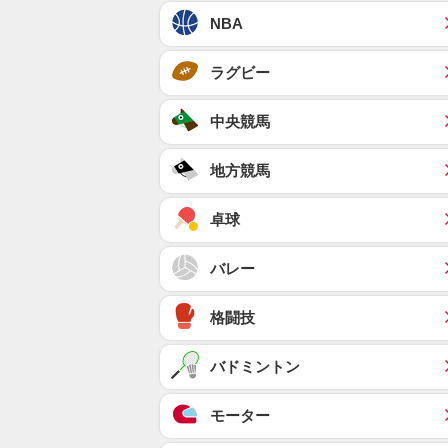
NBA
ラグビー
中央競馬
地方競馬
卓球
バレー
格闘技
バドミントン
モーター