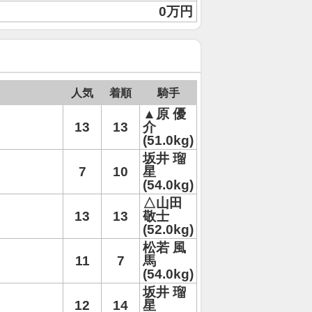
0万円
人気
着順
騎手
▲原 優
13
13
介
(51.0kg)
坂井 瑠
7
10
星
(54.0kg)
△山田
13
13
敬士
(52.0kg)
松若 風
11
7
馬
(54.0kg)
坂井 瑠
12
14
星