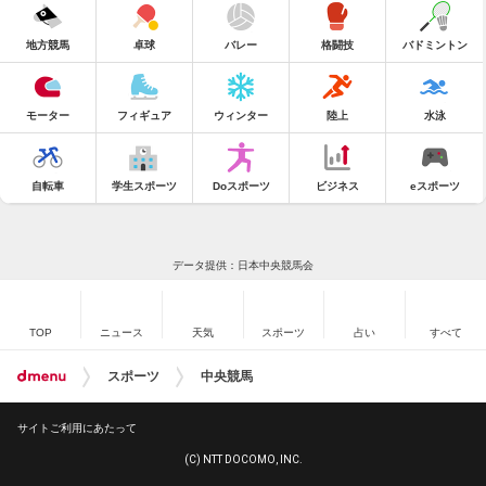
地方競馬
卓球
バレー
格闘技
バドミントン
モーター
フィギュア
ウィンター
陸上
水泳
自転車
学生スポーツ
Doスポーツ
ビジネス
eスポーツ
データ提供：日本中央競馬会
TOP
ニュース
天気
スポーツ
占い
すべて
スポーツ
中央競馬
サイトご利用にあたって
(C) NTT DOCOMO, INC.