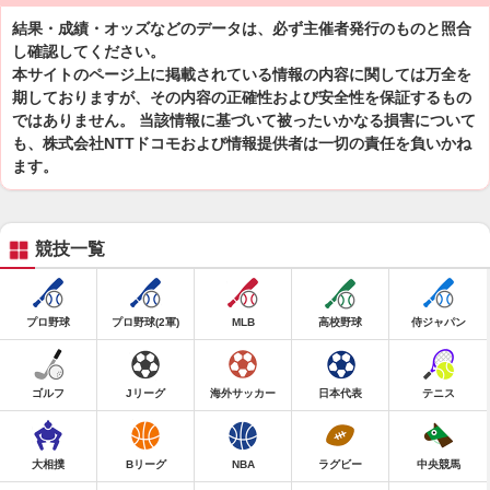
結果・成績・オッズなどのデータは、必ず主催者発行のものと照合
し確認してください。
本サイトのページ上に掲載されている情報の内容に関しては万全を
期しておりますが、その内容の正確性および安全性を保証するもの
ではありません。 当該情報に基づいて被ったいかなる損害について
も、株式会社NTTドコモおよび情報提供者は一切の責任を負いかね
ます。
競技一覧
プロ野球
プロ野球(2軍)
MLB
高校野球
侍ジャパン
ゴルフ
Jリーグ
海外サッカー
日本代表
テニス
大相撲
Bリーグ
NBA
ラグビー
中央競馬