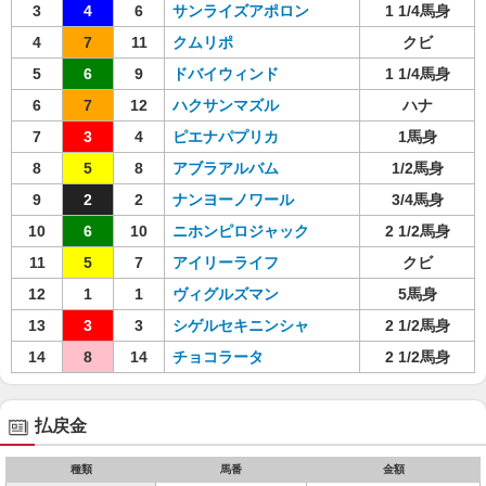
3
4
6
サンライズアポロン
1 1/4馬身
4
7
11
クムリポ
クビ
5
6
9
ドバイウィンド
1 1/4馬身
6
7
12
ハクサンマズル
ハナ
7
3
4
ピエナパプリカ
1馬身
8
5
8
アブラアルバム
1/2馬身
9
2
2
ナンヨーノワール
3/4馬身
10
6
10
ニホンピロジャック
2 1/2馬身
11
5
7
アイリーライフ
クビ
12
1
1
ヴィグルズマン
5馬身
13
3
3
シゲルセキニンシャ
2 1/2馬身
14
8
14
チョコラータ
2 1/2馬身
払戻金
種類
馬番
金額