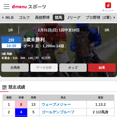
dメニュー
球
MLB
ゴルフ
高校野球
競馬
Jリーグ
プロ野球（2軍）
1R
1月31日(日) 1回中京10日
3R
3歳未勝利
2R
10:30
ダート 左・1,200m 14頭
3歳 馬齢
本賞金：510、200、130、77、51万円
出馬表
データ分析
オッズ
結果
競走成績
着順
枠番
馬番
馬名
着差
1
8
13
ウェーブメジャー
1.13.2
2
4
5
ゴールデンプルーフ
2 1/2馬身