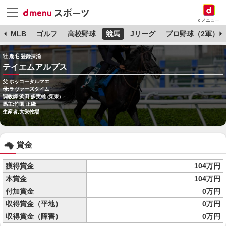
dメニュー
球
MLB
ゴルフ
高校野球
競馬
Jリーグ
プロ野球（2軍）
牡 鹿毛 登録抹消
テイエムアルプス
父:ホッコータルマエ
母:ラヴァーズタイム
調教師:浜田 多実雄 (栗東)
馬主:竹園 正繼
生産者:大栄牧場
賞金
獲得賞金
104万円
本賞金
104万円
付加賞金
0万円
収得賞金（平地）
0万円
収得賞金（障害）
0万円