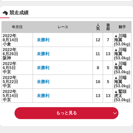
競走成績
人
着
年月日
レース
騎手
気
順
2022年
▲川端
8月14日
未勝利
12
7
海翼
小倉
(53.0kg)
2022年
▲川端
6月26日
未勝利
11
13
海翼
阪神
(53.0kg)
2022年
▲川端
6月5日
未勝利
8
5
海翼
中京
(53.0kg)
2022年
▲川端
5月22日
未勝利
16
5
海翼
中京
(53.0kg)
2022年
▲鷲頭
5月14日
未勝利
13
13
虎太
中京
(53.0kg)
もっと見る