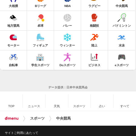
大相撲
Bリーグ
NBA
ラグビー
中央競馬
地方競馬
卓球
バレー
格闘技
バドミントン
モーター
フィギュア
ウィンター
陸上
水泳
自転車
学生スポーツ
Doスポーツ
ビジネス
eスポーツ
データ提供：日本中央競馬会
TOP
ニュース
天気
スポーツ
占い
すべて
スポーツ
中央競馬
サイトご利用にあたって