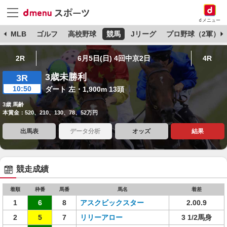
dメニュー
球
MLB
ゴルフ
高校野球
競馬
Jリーグ
プロ野球（2軍）
2R
6月5日(日) 4回中京2日
4R
3歳未勝利
3R
10:50
ダート 左・1,900m 13頭
3歳 馬齢
本賞金：520、210、130、78、52万円
出馬表
データ分析
オッズ
結果
競走成績
着順
枠番
馬番
馬名
着差
1
6
8
アスクビックスター
2.00.9
2
5
7
リリーアロー
3 1/2馬身