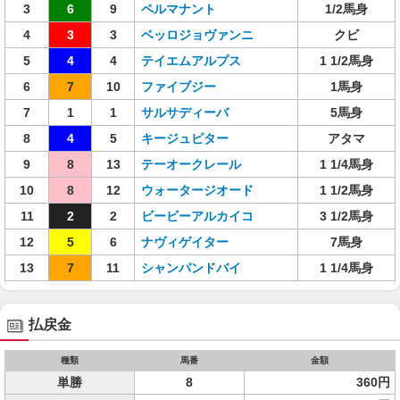
3
6
9
ペルマナント
1/2馬身
4
3
3
ベッロジョヴァンニ
クビ
5
4
4
テイエムアルプス
1 1/2馬身
6
7
10
ファイブジー
1馬身
7
1
1
サルサディーバ
5馬身
8
4
5
キージュピター
アタマ
9
8
13
テーオークレール
1 1/4馬身
10
8
12
ウォータージオード
1 1/2馬身
11
2
2
ビービーアルカイコ
3 1/2馬身
12
5
6
ナヴィゲイター
7馬身
13
7
11
シャンパンドバイ
1 1/4馬身
払戻金
種類
馬番
金額
単勝
8
360円