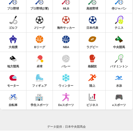
プロ野球
プロ野球(2軍)
MLB
高校野球
侍ジャパン
ゴルフ
Jリーグ
海外サッカー
日本代表
テニス
大相撲
Bリーグ
NBA
ラグビー
中央競馬
地方競馬
卓球
バレー
格闘技
バドミントン
モーター
フィギュア
ウィンター
陸上
水泳
自転車
学生スポーツ
Doスポーツ
ビジネス
eスポーツ
データ提供：日本中央競馬会