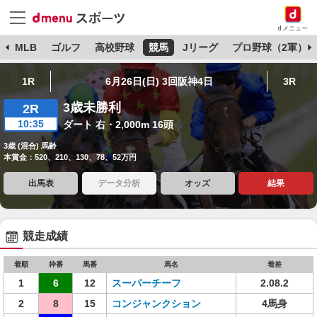
dメニュー
球
MLB
ゴルフ
高校野球
競馬
Jリーグ
プロ野球（2軍）
1R
6月26日(日) 3回阪神4日
3R
3歳未勝利
2R
10:35
ダート 右・2,000m 16頭
3歳 (混合) 馬齢
本賞金：520、210、130、78、52万円
出馬表
データ分析
オッズ
結果
競走成績
着順
枠番
馬番
馬名
着差
1
6
12
スーパーチーフ
2.08.2
2
8
15
コンジャンクション
4馬身