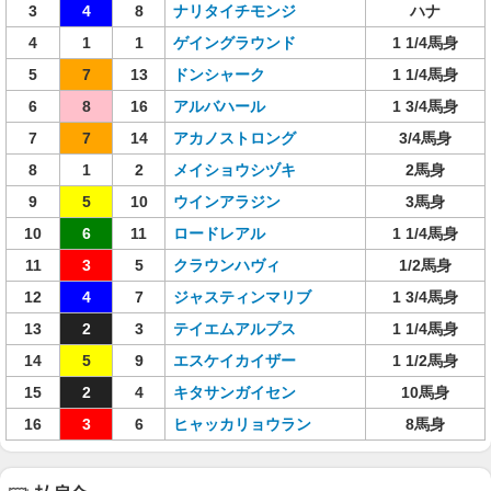
3
4
8
ナリタイチモンジ
ハナ
4
1
1
ゲイングラウンド
1 1/4馬身
5
7
13
ドンシャーク
1 1/4馬身
6
8
16
アルバハール
1 3/4馬身
7
7
14
アカノストロング
3/4馬身
8
1
2
メイショウシヅキ
2馬身
9
5
10
ウインアラジン
3馬身
10
6
11
ロードレアル
1 1/4馬身
11
3
5
クラウンハヴィ
1/2馬身
12
4
7
ジャスティンマリブ
1 3/4馬身
13
2
3
テイエムアルプス
1 1/4馬身
14
5
9
エスケイカイザー
1 1/2馬身
15
2
4
キタサンガイセン
10馬身
16
3
6
ヒャッカリョウラン
8馬身