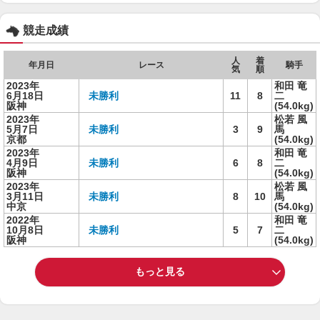
競走成績
人
着
年月日
レース
騎手
気
順
2023年
和田 竜
6月18日
未勝利
11
8
二
阪神
(54.0kg)
2023年
松若 風
5月7日
未勝利
3
9
馬
京都
(54.0kg)
2023年
和田 竜
4月9日
未勝利
6
8
二
阪神
(54.0kg)
2023年
松若 風
3月11日
未勝利
8
10
馬
中京
(54.0kg)
2022年
和田 竜
10月8日
未勝利
5
7
二
阪神
(54.0kg)
もっと見る