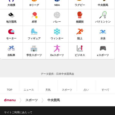
大相撲
Bリーグ
NBA
ラグビー
中央競馬
地方競馬
卓球
バレー
格闘技
バドミントン
モーター
フィギュア
ウィンター
陸上
水泳
自転車
学生スポーツ
Doスポーツ
ビジネス
eスポーツ
データ提供：日本中央競馬会
TOP
ニュース
天気
スポーツ
占い
すべて
スポーツ
中央競馬
サイトご利用にあたって