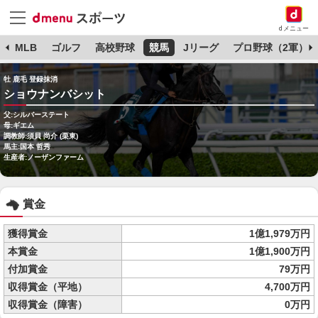
dメニュー
球
MLB
ゴルフ
高校野球
競馬
Jリーグ
プロ野球（2軍）
牡 鹿毛 登録抹消
ショウナンバシット
父:シルバーステート
母:ギエム
調教師:須貝 尚介 (栗東)
馬主:国本 哲秀
生産者:ノーザンファーム
賞金
獲得賞金
1億1,979万円
本賞金
1億1,900万円
付加賞金
79万円
収得賞金（平地）
4,700万円
収得賞金（障害）
0万円