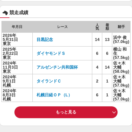
競走成績
人
着
年月日
レース
騎手
気
順
2026年
浜中 俊
5月31日
目黒記念
14
13
(57.0kg)
東京
2025年
横山 和
2月22日
ダイヤモンドＳ
6
6
生
東京
(57.5kg)
2024年
佐々木
11月3日
アルゼンチン共和国杯
4
14
大輔
東京
(58.0kg)
2024年
佐々木
9月1日
タイランドＣ
2
1
大輔
札幌
(57.0kg)
2024年
佐々木
8月3日
札幌日経ＯＰ（L）
6
1
大輔
札幌
(57.0kg)
もっと見る