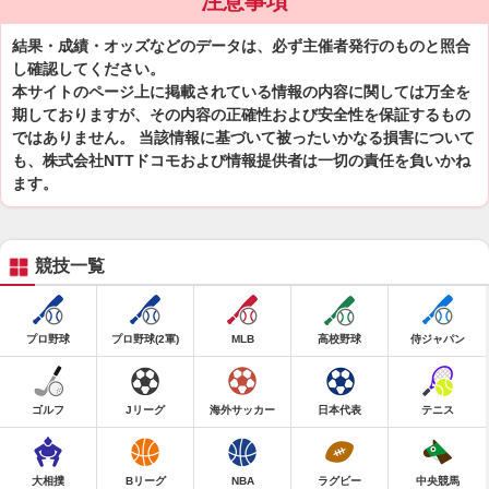
注意事項
結果・成績・オッズなどのデータは、必ず主催者発行のものと照合
し確認してください。
本サイトのページ上に掲載されている情報の内容に関しては万全を
期しておりますが、その内容の正確性および安全性を保証するもの
ではありません。 当該情報に基づいて被ったいかなる損害について
も、株式会社NTTドコモおよび情報提供者は一切の責任を負いかね
ます。
競技一覧
プロ野球
プロ野球(2軍)
MLB
高校野球
侍ジャパン
ゴルフ
Jリーグ
海外サッカー
日本代表
テニス
大相撲
Bリーグ
NBA
ラグビー
中央競馬