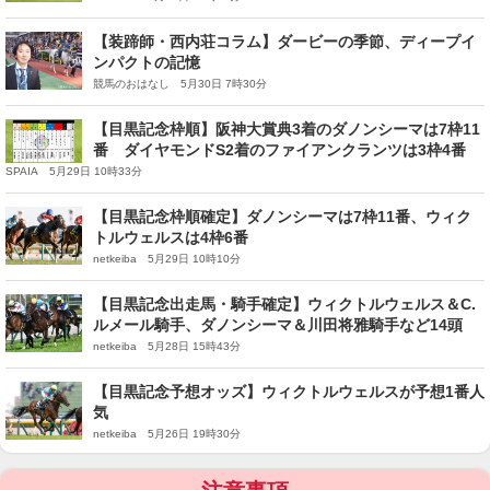
【装蹄師・西内荘コラム】ダービーの季節、ディープイ
ンパクトの記憶
競馬のおはなし 5月30日 7時30分
【目黒記念枠順】阪神大賞典3着のダノンシーマは7枠11
番 ダイヤモンドS2着のファイアンクランツは3枠4番
SPAIA 5月29日 10時33分
【目黒記念枠順確定】ダノンシーマは7枠11番、ウィク
トルウェルスは4枠6番
netkeiba 5月29日 10時10分
【目黒記念出走馬・騎手確定】ウィクトルウェルス＆C.
ルメール騎手、ダノンシーマ＆川田将雅騎手など14頭
netkeiba 5月28日 15時43分
【目黒記念予想オッズ】ウィクトルウェルスが予想1番人
気
netkeiba 5月26日 19時30分