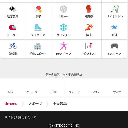
地方競馬
卓球
バレー
格闘技
バドミントン
モーター
フィギュア
ウィンター
陸上
水泳
自転車
学生スポーツ
Doスポーツ
ビジネス
eスポーツ
データ提供：日本中央競馬会
TOP
ニュース
天気
スポーツ
占い
すべて
スポーツ
中央競馬
サイトご利用にあたって
(C) NTT DOCOMO, INC.