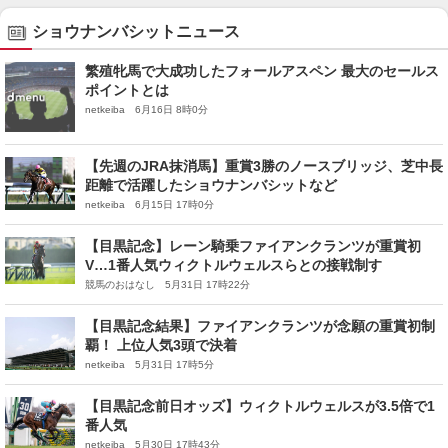
ショウナンバシットニュース
繁殖牝馬で大成功したフォールアスペン 最大のセールス
ポイントとは
netkeiba 6月16日 8時0分
【先週のJRA抹消馬】重賞3勝のノースブリッジ、芝中長
距離で活躍したショウナンバシットなど
netkeiba 6月15日 17時0分
【目黒記念】レーン騎乗ファイアンクランツが重賞初
V…1番人気ウィクトルウェルスらとの接戦制す
競馬のおはなし 5月31日 17時22分
【目黒記念結果】ファイアンクランツが念願の重賞初制
覇！ 上位人気3頭で決着
netkeiba 5月31日 17時5分
【目黒記念前日オッズ】ウィクトルウェルスが3.5倍で1
番人気
netkeiba 5月30日 17時43分