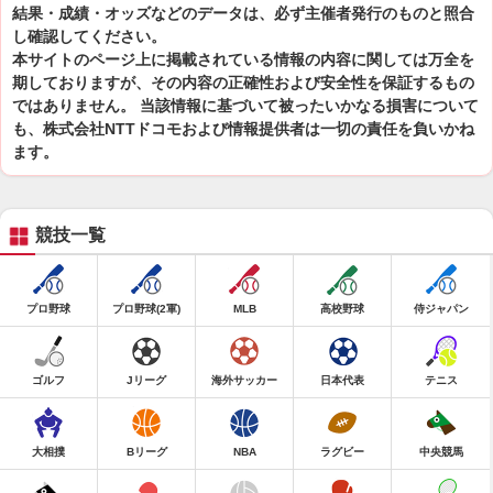
結果・成績・オッズなどのデータは、必ず主催者発行のものと照合
し確認してください。
本サイトのページ上に掲載されている情報の内容に関しては万全を
期しておりますが、その内容の正確性および安全性を保証するもの
ではありません。 当該情報に基づいて被ったいかなる損害について
も、株式会社NTTドコモおよび情報提供者は一切の責任を負いかね
ます。
競技一覧
プロ野球
プロ野球(2軍)
MLB
高校野球
侍ジャパン
ゴルフ
Jリーグ
海外サッカー
日本代表
テニス
大相撲
Bリーグ
NBA
ラグビー
中央競馬