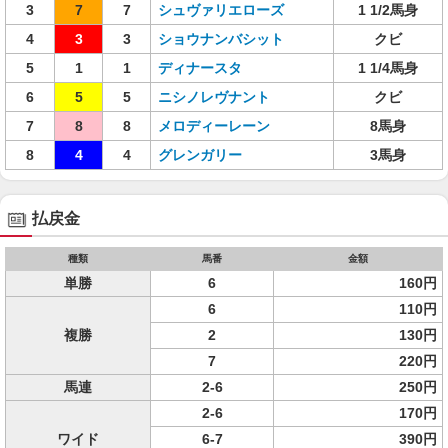
3
7
7
シュヴァリエローズ
1 1/2馬身
4
3
3
ショウナンバシット
クビ
5
1
1
ディナースタ
1 1/4馬身
6
5
5
ニシノレヴナント
クビ
7
8
8
メロディーレーン
8馬身
8
4
4
グレンガリー
3馬身
払戻金
種類
馬番
金額
単勝
6
160円
6
110円
複勝
2
130円
7
220円
馬連
2-6
250円
2-6
170円
ワイド
6-7
390円