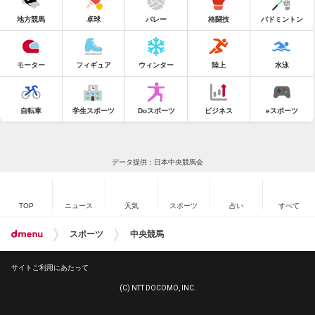
地方競馬
卓球
バレー
格闘技
バドミントン
モーター
フィギュア
ウィンター
陸上
水泳
自転車
学生スポーツ
Doスポーツ
ビジネス
eスポーツ
データ提供：日本中央競馬会
TOP
ニュース
天気
スポーツ
占い
すべて
スポーツ
中央競馬
サイトご利用にあたって
(C) NTT DOCOMO, INC.