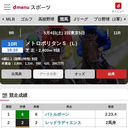
dメニュー
球
MLB
ゴルフ
高校野球
競馬
Jリーグ
プロ野球（2軍）
9R
5月4日(土) 2回東京5日
11R
メトロポリタンＳ（L）
10R
15:10
芝 左・2,400m 8頭
4歳以上 (国際)(特指) 別定
本賞金：2,800、1,100、700、420、280万円
出馬表
データ分析
オッズ
結果
競走成績
着順
枠番
馬番
馬名
着差
1
6
6
バトルボーン
2.23.4
2
2
2
レッドラディエンス
2馬身