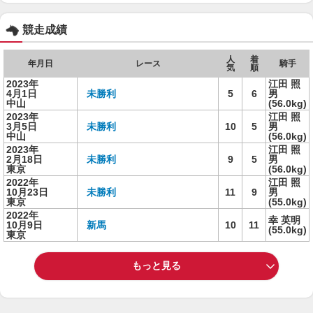
競走成績
人
着
年月日
レース
騎手
気
順
2023年
江田 照
4月1日
未勝利
5
6
男
中山
(56.0kg)
2023年
江田 照
3月5日
未勝利
10
5
男
中山
(56.0kg)
2023年
江田 照
2月18日
未勝利
9
5
男
東京
(56.0kg)
2022年
江田 照
10月23日
未勝利
11
9
男
東京
(55.0kg)
2022年
幸 英明
10月9日
新馬
10
11
(55.0kg)
東京
もっと見る