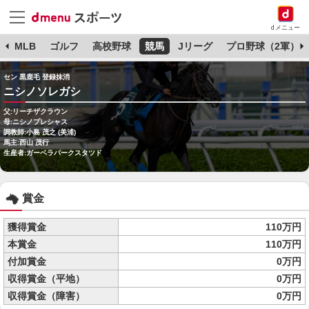
dメニュー
球
MLB
ゴルフ
高校野球
競馬
Jリーグ
プロ野球（2軍）
セン 黒鹿毛 登録抹消
ニシノソレガシ
父:リーチザクラウン
母:ニシノプレシャス
調教師:小島 茂之 (美浦)
馬主:西山 茂行
生産者:ガーベラパークスタツド
賞金
獲得賞金
110万円
本賞金
110万円
付加賞金
0万円
収得賞金（平地）
0万円
収得賞金（障害）
0万円