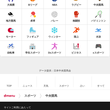
大相撲
Bリーグ
NBA
ラグビー
中央競馬
地方競馬
卓球
バレー
格闘技
バドミントン
モーター
フィギュア
ウィンター
陸上
水泳
自転車
学生スポーツ
Doスポーツ
ビジネス
eスポーツ
データ提供：日本中央競馬会
TOP
ニュース
天気
スポーツ
占い
すべて
スポーツ
中央競馬
サイトご利用にあたって