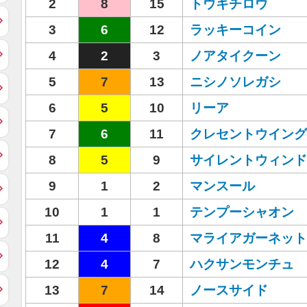
2
8
15
トウキチロウ
3
6
12
ラッキーコイン
4
2
3
ノアタイクーン
5
7
13
ニシノソレガシ
6
5
10
リーア
7
6
11
クレセントウイング
8
5
9
サイレントウィンド
9
1
2
マンスール
10
1
1
テンプーシャオン
11
4
8
マライアガーネット
12
4
7
ハクサンモンチュ
13
7
14
ノースサイド