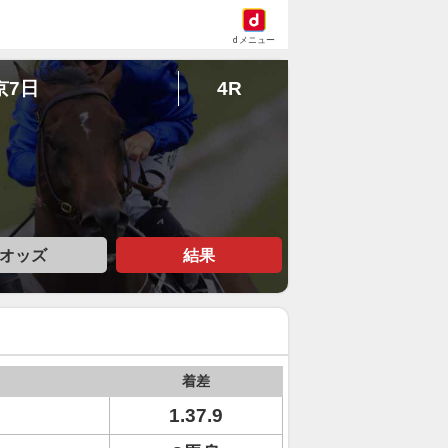
dメニュー
京7日
4R
オッズ
結果
着差
1.37.9