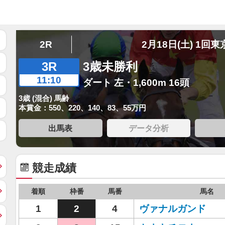
2R
2月18日(土) 1回東
3R
3歳未勝利
11:10
ダート 左・1,600m 16頭
3歳 (混合) 馬齢
本賞金：550、220、140、83、55万円
出馬表
データ分析
競走成績
着順
枠番
馬番
馬名
1
2
4
ヴァナルガンド