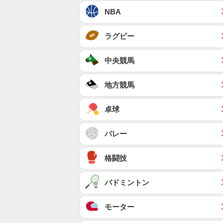
NBA
ラグビー
中央競馬
地方競馬
卓球
バレー
格闘技
バドミントン
モーター