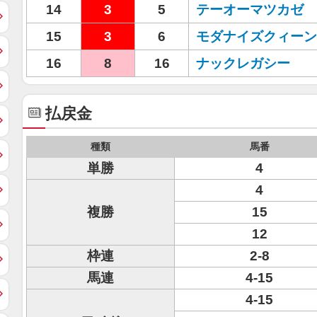
14
3
5
テーオーマツカゼ
15
3
6
モダナイズクィーン
16
8
16
ナックレガシー
払戻金
種類
馬番
単勝
4
4
複勝
15
12
枠連
2-8
馬連
4-15
4-15