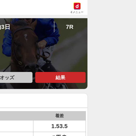
dメニュー
山3日
7R
オッズ
結果
着差
1.53.5