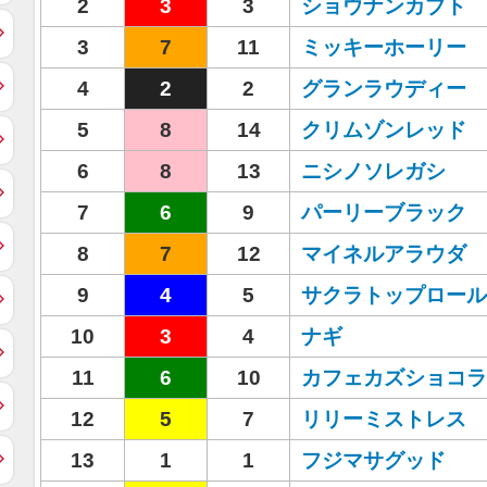
2
3
3
ショウナンカブト
3
7
11
ミッキーホーリー
4
2
2
グランラウディー
5
8
14
クリムゾンレッド
6
8
13
ニシノソレガシ
7
6
9
パーリーブラック
8
7
12
マイネルアラウダ
9
4
5
サクラトップロール
10
3
4
ナギ
11
6
10
カフェカズショコラ
12
5
7
リリーミストレス
13
1
1
フジマサグッド