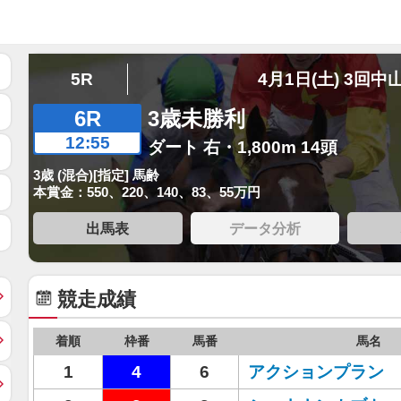
5R
4月1日(土) 3回中
6R
3歳未勝利
12:55
ダート 右・1,800m 14頭
3歳 (混合)[指定] 馬齢
本賞金：550、220、140、83、55万円
出馬表
データ分析
競走成績
着順
枠番
馬番
馬名
1
4
6
アクションプラン