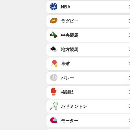
NBA
ラグビー
中央競馬
地方競馬
卓球
バレー
格闘技
バドミントン
モーター