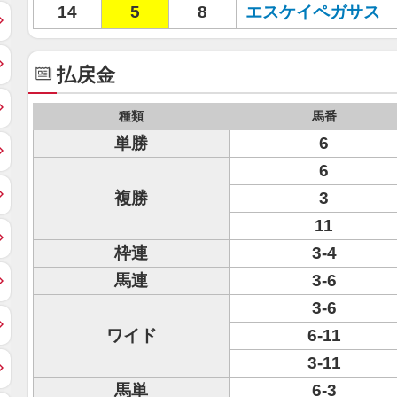
14
5
8
エスケイペガサス
払戻金
種類
馬番
単勝
6
6
複勝
3
11
枠連
3-4
馬連
3-6
3-6
ワイド
6-11
3-11
馬単
6-3