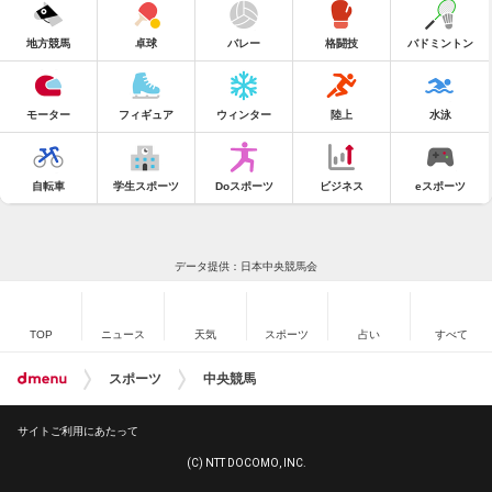
地方競馬
卓球
バレー
格闘技
バドミントン
モーター
フィギュア
ウィンター
陸上
水泳
自転車
学生スポーツ
Doスポーツ
ビジネス
eスポーツ
データ提供：日本中央競馬会
TOP
ニュース
天気
スポーツ
占い
すべて
スポーツ
中央競馬
サイトご利用にあたって
(C) NTT DOCOMO, INC.