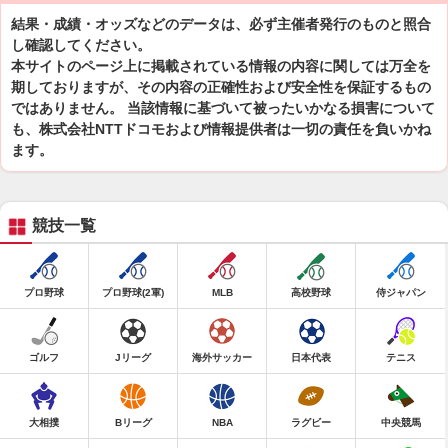
結果・成績・オッズなどのデータは、必ず主催者発行のものと照合
し確認してください。
本サイトのページ上に掲載されている情報の内容に関しては万全を
期しておりますが、その内容の正確性および安全性を保証するもの
ではありません。 当該情報に基づいて被ったいかなる損害について
も、株式会社NTTドコモおよび情報提供者は一切の責任を負いかね
ます。
競技一覧
プロ野球
プロ野球(2軍)
MLB
高校野球
侍ジャパン
ゴルフ
Jリーグ
海外サッカー
日本代表
テニス
大相撲
Bリーグ
NBA
ラグビー
中央競馬