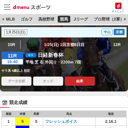
dメニュー
球
MLB
ゴルフ
高校野球
競馬
Jリーグ
プロ野球（2軍）
中山
京都
10R
1/25(日) 1回京都8日目
12R
日経新春杯
11R
15:40
平地 芝 右 外回り・2200m 7頭
サラ系 4歳以上 別定
データ分析
オッズ
結果
競走成績
着順
枠番
馬番
馬名
着差
1
5
5
フレッシュボイス
2.16.1