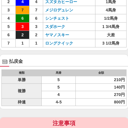
2
4
4
スズタカヒーロー
1馬身
3
7
7
メジロデュレン
4馬身
4
6
6
シンチェスト
1/2馬身
5
3
3
スダホーク
1 3/4馬身
6
2
2
ヤマノスキー
大差
7
1
1
ロングクイック
3 1/2馬身
払戻金
種類
馬番
金額
単勝
5
210円
5
140円
複勝
4
270円
枠連
4-5
800円
注意事項