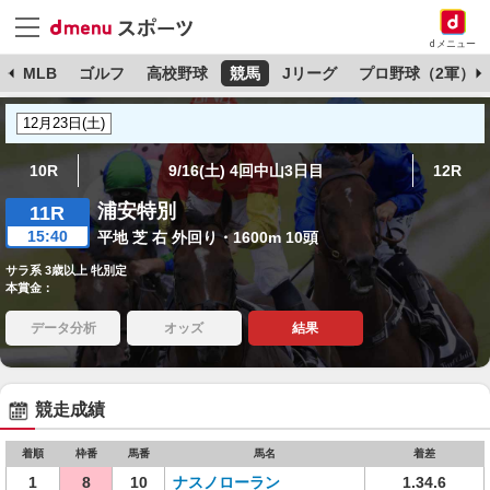
dメニュー
球
MLB
ゴルフ
高校野球
競馬
Jリーグ
プロ野球（2軍）
10R
9/16(土) 4回中山3日目
12R
浦安特別
11R
15:40
平地 芝 右 外回り・1600m 10頭
サラ系 3歳以上 牝別定
本賞金：
データ分析
オッズ
結果
競走成績
着順
枠番
馬番
馬名
着差
1
8
10
ナスノローラン
1.34.6