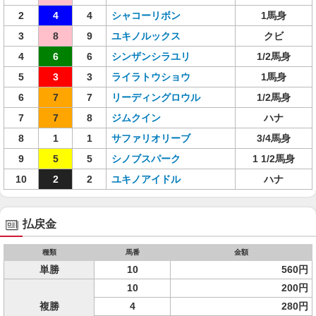
2
4
4
シャコーリボン
1馬身
3
8
9
ユキノルックス
クビ
4
6
6
シンザンシラユリ
1/2馬身
5
3
3
ライラトウショウ
1馬身
6
7
7
リーディングロウル
1/2馬身
7
7
8
ジムクイン
ハナ
8
1
1
サファリオリーブ
3/4馬身
9
5
5
シノブスパーク
1 1/2馬身
10
2
2
ユキノアイドル
ハナ
払戻金
種類
馬番
金額
単勝
10
560円
10
200円
複勝
4
280円