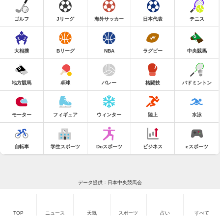
ゴルフ
Jリーグ
海外サッカー
日本代表
テニス
大相撲
Bリーグ
NBA
ラグビー
中央競馬
地方競馬
卓球
バレー
格闘技
バドミントン
モーター
フィギュア
ウィンター
陸上
水泳
自転車
学生スポーツ
Doスポーツ
ビジネス
eスポーツ
データ提供：日本中央競馬会
TOP
ニュース
天気
スポーツ
占い
すべて