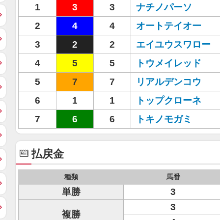
1
3
3
ナチノパーソ
2
4
4
オートテイオー
3
2
2
エイユウスワロー
4
5
5
トウメイレッド
5
7
7
リアルデンコウ
6
1
1
トップクローネ
7
6
6
トキノモガミ
払戻金
種類
馬番
単勝
3
3
複勝