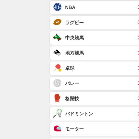
NBA
ラグビー
中央競馬
地方競馬
卓球
バレー
格闘技
バドミントン
モーター