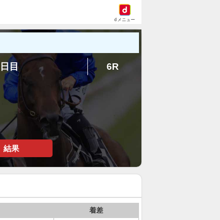
dメニュー
3日目
6R
結果
着差