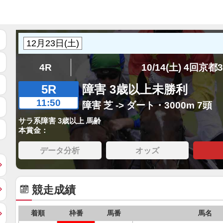
4R
10/14(土) 4回京都
5R
障害 3歳以上未勝利
11:50
障害 芝 -> ダート・3000m 7頭
サラ系障害 3歳以上 馬齢
本賞金：
データ分析
オッズ
競走成績
着順
枠番
馬番
馬名