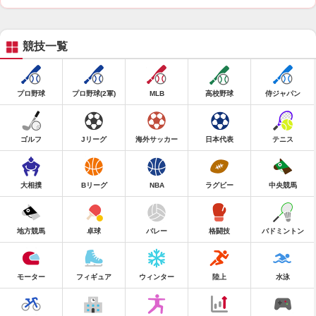
競技一覧
プロ野球
プロ野球(2軍)
MLB
高校野球
侍ジャパン
ゴルフ
Jリーグ
海外サッカー
日本代表
テニス
大相撲
Bリーグ
NBA
ラグビー
中央競馬
地方競馬
卓球
バレー
格闘技
バドミントン
モーター
フィギュア
ウィンター
陸上
水泳