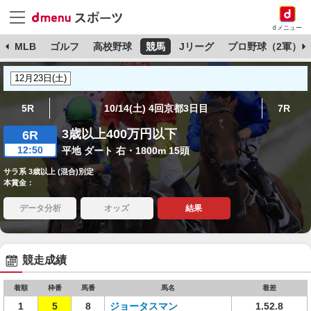
dメニュー
球
MLB
ゴルフ
高校野球
競馬
Jリーグ
プロ野球（2軍）
5R
10/14(土) 4回京都3日目
7R
3歳以上400万円以下
6R
12:50
平地 ダート 右・1800m 15頭
サラ系 3歳以上 (混合)別定
本賞金：
データ分析
オッズ
結果
競走成績
着順
枠番
馬番
馬名
着差
1
5
8
ジョータスマン
1.52.8