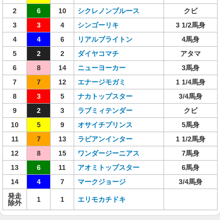
2
6
10
シクレノンブルース
クビ
3
3
4
シンゴーリキ
3 1/2馬身
4
4
6
リアルブライトン
4馬身
5
2
2
ダイヤコマチ
アタマ
6
8
14
ニューヨーカー
3馬身
7
7
12
エナージモガミ
1 1/4馬身
8
3
5
ナカトップスター
3/4馬身
9
2
3
ラブミィテンダー
クビ
10
5
9
オサイチプリンス
5馬身
11
7
13
ラビアンインター
1 1/2馬身
12
8
15
ワンダージーニアス
7馬身
13
6
11
アオミトップスター
6馬身
14
4
7
マークジョージ
3/4馬身
発走
1
1
エリモカチドキ
除外