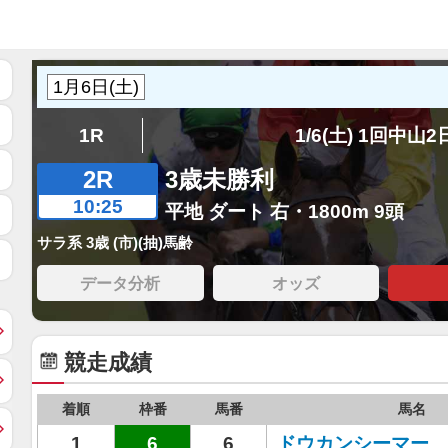
1R
1/6(土) 1回中山
2R
3歳未勝利
10:25
平地 ダート 右・1800m 9頭
サラ系 3歳 (市)(抽)馬齢
データ分析
オッズ
競走成績
着順
枠番
馬番
馬名
1
6
6
ドウカンシーマー