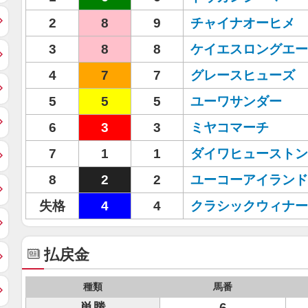
2
8
9
チャイナオーヒメ
3
8
8
ケイエスロングエー
4
7
7
グレースヒューズ
5
5
5
ユーワサンダー
6
3
3
ミヤコマーチ
7
1
1
ダイワヒューストン
8
2
2
ユーコーアイランド
失格
4
4
クラシックウィナー
払戻金
種類
馬番
単勝
6