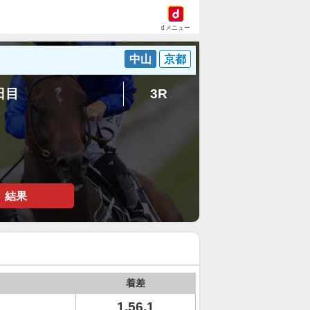
dメニュー
中山
京都
2日目
3R
結果
着差
1.56.1