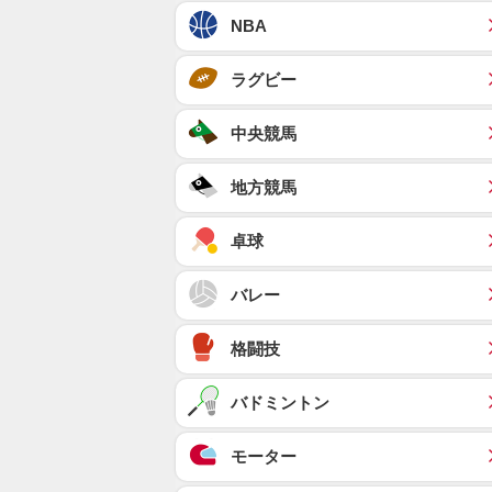
NBA
ラグビー
中央競馬
地方競馬
卓球
バレー
格闘技
バドミントン
モーター