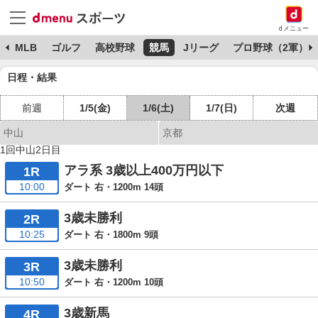
dメニュー
球
MLB
ゴルフ
高校野球
競馬
Jリーグ
プロ野球（2軍）
日程・結果
前週
1/5(金)
1/6(土)
1/7(日)
次週
中山
京都
1回中山2日目
アラ系 3歳以上400万円以下
1R
10:00
ダート 右・1200m 14頭
3歳未勝利
2R
10:25
ダート 右・1800m 9頭
3歳未勝利
3R
10:50
ダート 右・1200m 10頭
3歳新馬
4R