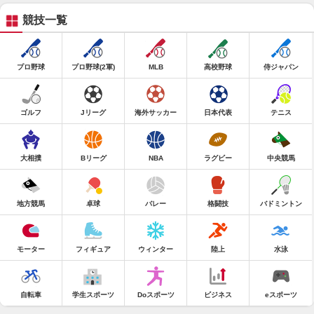
競技一覧
プロ野球
プロ野球(2軍)
MLB
高校野球
侍ジャパン
ゴルフ
Jリーグ
海外サッカー
日本代表
テニス
大相撲
Bリーグ
NBA
ラグビー
中央競馬
地方競馬
卓球
バレー
格闘技
バドミントン
モーター
フィギュア
ウィンター
陸上
水泳
自転車
学生スポーツ
Doスポーツ
ビジネス
eスポーツ