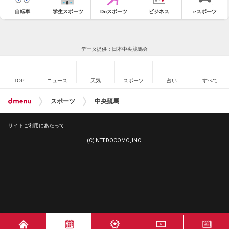
自転車
学生スポーツ
Doスポーツ
ビジネス
eスポーツ
データ提供：日本中央競馬会
TOP
ニュース
天気
スポーツ
占い
すべて
スポーツ
中央競馬
サイトご利用にあたって
(C) NTT DOCOMO, INC.