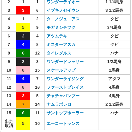
2
1
1
ワンダーテイオー
1 1/4馬身
3
3
6
イブキノセイウン
3 1/2馬身
4
1
2
タニノジュニアス
クビ
5
5
9
モガミシチフク
3/4馬身
6
2
4
アツムテキ
クビ
7
4
8
ミスターアスカ
クビ
8
6
12
タイレグルス
ハナ
9
2
3
ワンダードレッサー
1/2馬身
10
8
15
スケールアップ
2馬身
11
4
7
ワンダーライジング
アタマ
12
8
16
ファーストプレイス
4馬身
13
3
5
チャチャバンブー
4馬身
14
7
14
ナムラボレロ
2 1/2馬身
15
6
11
サントップホーラー
ハナ
出走
5
10
エーコートランス
取消