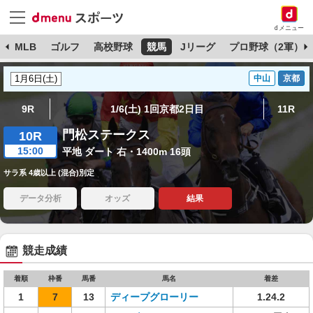
dメニュー
球
MLB
ゴルフ
高校野球
競馬
Jリーグ
プロ野球（2軍）
中山
京都
9R
1/6(土) 1回京都2日目
11R
門松ステークス
10R
15:00
平地 ダート 右・1400m 16頭
サラ系 4歳以上 (混合)別定
データ分析
オッズ
結果
競走成績
着順
枠番
馬番
馬名
着差
1
7
13
ディープグローリー
1.24.2