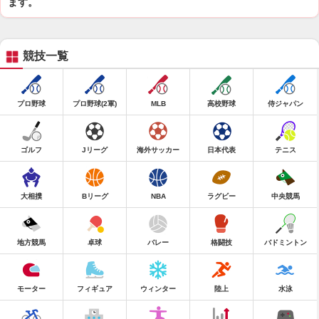
ます。
競技一覧
プロ野球
プロ野球(2軍)
MLB
高校野球
侍ジャパン
ゴルフ
Jリーグ
海外サッカー
日本代表
テニス
大相撲
Bリーグ
NBA
ラグビー
中央競馬
地方競馬
卓球
バレー
格闘技
バドミントン
モーター
フィギュア
ウィンター
陸上
水泳