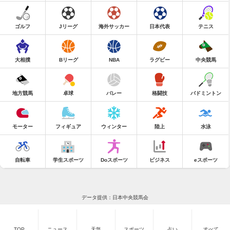
ゴルフ
Jリーグ
海外サッカー
日本代表
テニス
大相撲
Bリーグ
NBA
ラグビー
中央競馬
地方競馬
卓球
バレー
格闘技
バドミントン
モーター
フィギュア
ウィンター
陸上
水泳
自転車
学生スポーツ
Doスポーツ
ビジネス
eスポーツ
データ提供：日本中央競馬会
TOP
ニュース
天気
スポーツ
占い
すべて