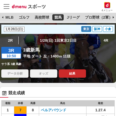
dメニュー
球
MLB
ゴルフ
高校野球
競馬
Jリーグ
プロ野球（2軍）
東京
阪神
小倉
2R
1/28(日) 1回東京2日目
4R
3歳新馬
3R
10:50
平地 ダート 左・1400m 11頭
サラ系 3歳 馬齢
データ分析
オッズ
結果
競走成績
着順
枠番
馬番
馬名
着差
1
7
8
ベルアバウンド
1.27.4