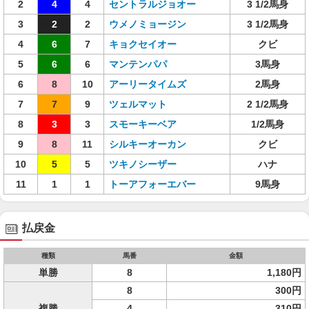
2
4
4
セントラルジョオー
3 1/2馬身
3
2
2
ウメノミョージン
3 1/2馬身
4
6
7
キョクセイオー
クビ
5
6
6
マンテンパパ
3馬身
6
8
10
アーリータイムズ
2馬身
7
7
9
ツェルマット
2 1/2馬身
8
3
3
スモーキーベア
1/2馬身
9
8
11
シルキーオーカン
クビ
10
5
5
ツキノシーザー
ハナ
11
1
1
トーアフォーエバー
9馬身
払戻金
種類
馬番
金額
単勝
8
1,180円
8
300円
複勝
4
310円