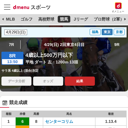
dメニュー
球
MLB
ゴルフ
高校野球
競馬
Jリーグ
プロ野球（2軍）
福島
東京
京都
7R
4/29(日) 2回東京4日目
9R
4歳以上500万円以下
8R
13:50
平地 ダート 左・1200m 13頭
サラ系 4歳以上 (混合)別定
データ分析
オッズ
結果
競走成績
着順
枠番
馬番
馬名
着差
1
6
8
センターコリム
1.13.4