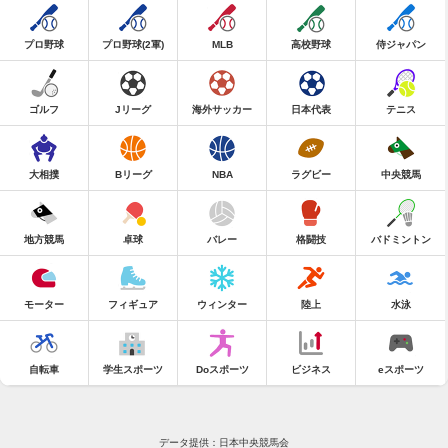
プロ野球
プロ野球(2軍)
MLB
高校野球
侍ジャパン
ゴルフ
Jリーグ
海外サッカー
日本代表
テニス
大相撲
Bリーグ
NBA
ラグビー
中央競馬
地方競馬
卓球
バレー
格闘技
バドミントン
モーター
フィギュア
ウィンター
陸上
水泳
自転車
学生スポーツ
Doスポーツ
ビジネス
eスポーツ
データ提供：日本中央競馬会