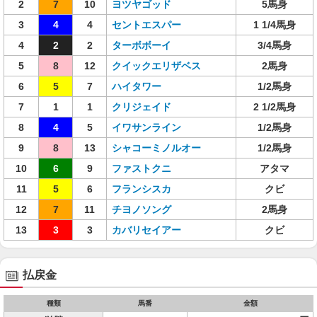
2
7
10
ヨツヤゴッド
5馬身
3
4
4
セントエスパー
1 1/4馬身
4
2
2
ターボボーイ
3/4馬身
5
8
12
クイックエリザベス
2馬身
6
5
7
ハイタワー
1/2馬身
7
1
1
クリジェイド
2 1/2馬身
8
4
5
イワサンライン
1/2馬身
9
8
13
シャコーミノルオー
1/2馬身
10
6
9
ファストクニ
アタマ
11
5
6
フランシスカ
クビ
12
7
11
チヨノソング
2馬身
13
3
3
カバリセイアー
クビ
払戻金
種類
馬番
金額