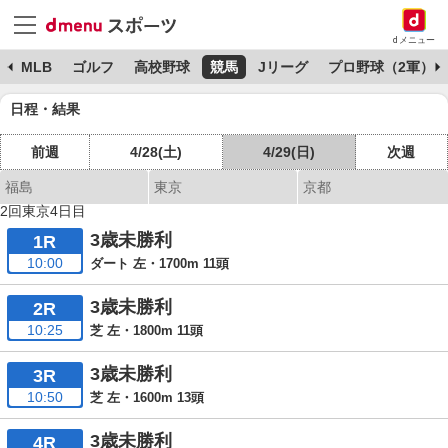
dメニュー
球
MLB
ゴルフ
高校野球
競馬
Jリーグ
プロ野球（2軍）
日程・結果
前週
4/28(土)
4/29(日)
次週
福島
東京
京都
2回東京4日目
3歳未勝利
1R
10:00
ダート 左・1700m 11頭
3歳未勝利
2R
10:25
芝 左・1800m 11頭
3歳未勝利
3R
10:50
芝 左・1600m 13頭
3歳未勝利
4R