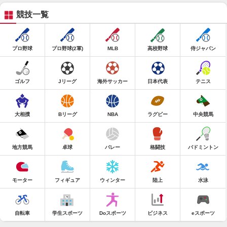
競技一覧
プロ野球
プロ野球(2軍)
MLB
高校野球
侍ジャパン
ゴルフ
Jリーグ
海外サッカー
日本代表
テニス
大相撲
Bリーグ
NBA
ラグビー
中央競馬
地方競馬
卓球
バレー
格闘技
バドミントン
モーター
フィギュア
ウィンター
陸上
水泳
自転車
学生スポーツ
Doスポーツ
ビジネス
eスポーツ