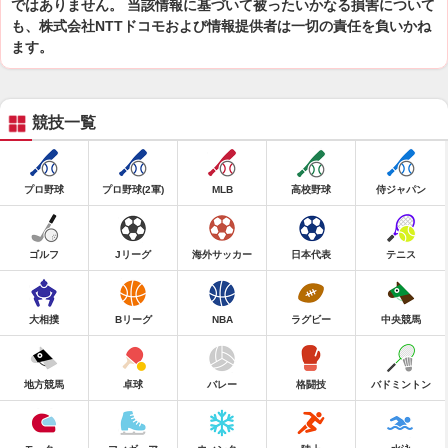
ではありません。 当該情報に基づいて被ったいかなる損害について
も、株式会社NTTドコモおよび情報提供者は一切の責任を負いかね
ます。
競技一覧
プロ野球
プロ野球(2軍)
MLB
高校野球
侍ジャパン
ゴルフ
Jリーグ
海外サッカー
日本代表
テニス
大相撲
Bリーグ
NBA
ラグビー
中央競馬
地方競馬
卓球
バレー
格闘技
バドミントン