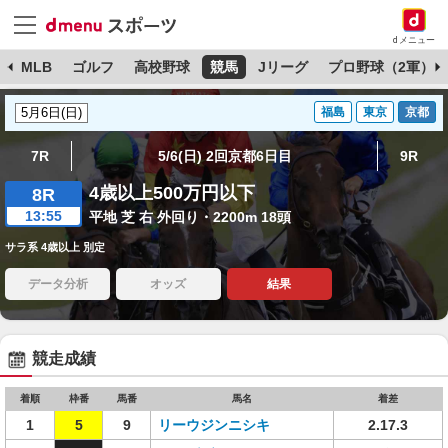
dメニュー
球
MLB
ゴルフ
高校野球
競馬
Jリーグ
プロ野球（2軍）
福島
東京
京都
7R
5/6(日) 2回京都6日目
9R
4歳以上500万円以下
8R
13:55
平地 芝 右 外回り・2200m 18頭
サラ系 4歳以上 別定
データ分析
オッズ
結果
競走成績
着順
枠番
馬番
馬名
着差
1
5
9
リーウジンニシキ
2.17.3