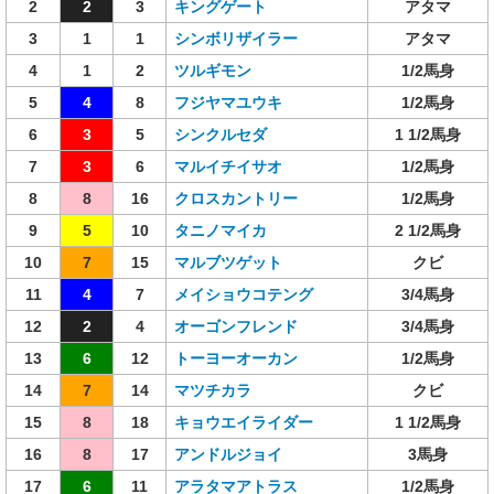
2
2
3
キングゲート
アタマ
3
1
1
シンボリザイラー
アタマ
4
1
2
ツルギモン
1/2馬身
5
4
8
フジヤマユウキ
1/2馬身
6
3
5
シンクルセダ
1 1/2馬身
7
3
6
マルイチイサオ
1/2馬身
8
8
16
クロスカントリー
1/2馬身
9
5
10
タニノマイカ
2 1/2馬身
10
7
15
マルブツゲット
クビ
11
4
7
メイショウコテング
3/4馬身
12
2
4
オーゴンフレンド
3/4馬身
13
6
12
トーヨーオーカン
1/2馬身
14
7
14
マツチカラ
クビ
15
8
18
キョウエイライダー
1 1/2馬身
16
8
17
アンドルジョイ
3馬身
17
6
11
アラタマアトラス
1/2馬身