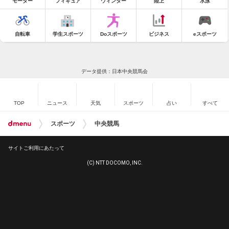
モーター
フィギュア
ウィンター
陸上
水泳
自転車
学生スポーツ
Doスポーツ
ビジネス
eスポーツ
データ提供：日本中央競馬会
TOP
ニュース
天気
スポーツ
占い
すべて
スポーツ
中央競馬
サイトご利用にあたって
(C) NTT DOCOMO, INC.