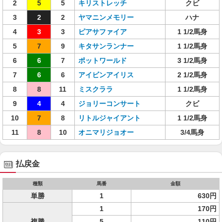
2
5
5
キリストレッチ
クビ
3
2
2
ヤマニンメモリー
ハナ
4
3
3
ピアサファイア
1 1/2馬身
5
7
9
キタサンランナー
1 1/2馬身
6
6
7
ポットワールド
3 1/2馬身
7
6
6
アイビンアイリス
2 1/2馬身
8
8
11
ミスクララ
1 1/2馬身
9
4
4
ジョリーコンサート
クビ
10
7
8
リトルジャイアント
1 1/2馬身
11
8
10
オニマリジョオー
3/4馬身
払戻金
種類
馬番
金額
単勝
1
630円
1
170円
複勝
5
110円