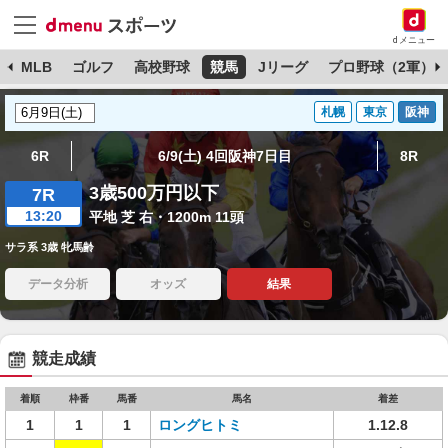
dメニュー
球
MLB
ゴルフ
高校野球
競馬
Jリーグ
プロ野球（2軍）
札幌
東京
阪神
6R
6/9(土) 4回阪神7日目
8R
3歳500万円以下
7R
13:20
平地 芝 右・1200m 11頭
サラ系 3歳 牝馬齢
データ分析
オッズ
結果
競走成績
着順
枠番
馬番
馬名
着差
1
1
1
ロングヒトミ
1.12.8