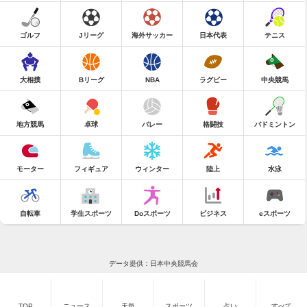
ゴルフ
Jリーグ
海外サッカー
日本代表
テニス
大相撲
Bリーグ
NBA
ラグビー
中央競馬
地方競馬
卓球
バレー
格闘技
バドミントン
モーター
フィギュア
ウィンター
陸上
水泳
自転車
学生スポーツ
Doスポーツ
ビジネス
eスポーツ
データ提供：日本中央競馬会
TOP
ニュース
天気
スポーツ
占い
すべて