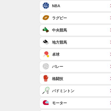
NBA
ラグビー
中央競馬
地方競馬
卓球
バレー
格闘技
バドミントン
モーター