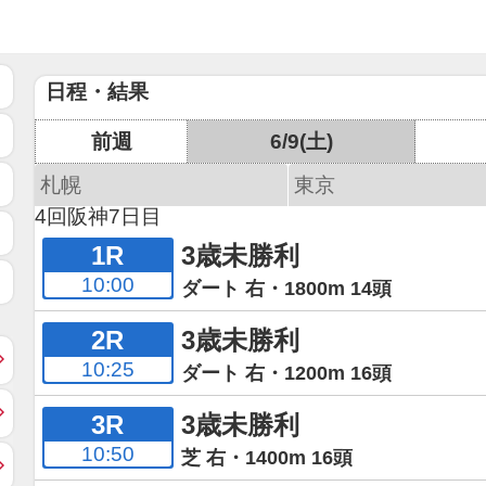
日程・結果
前週
6/9(土)
札幌
東京
4回阪神7日目
1R
3歳未勝利
10:00
ダート 右・1800m 14頭
2R
3歳未勝利
10:25
ダート 右・1200m 16頭
3R
3歳未勝利
10:50
芝 右・1400m 16頭