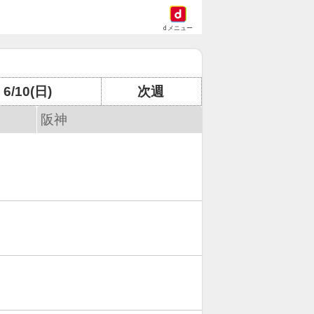
dメニュー
6/10(日)
次週
阪神