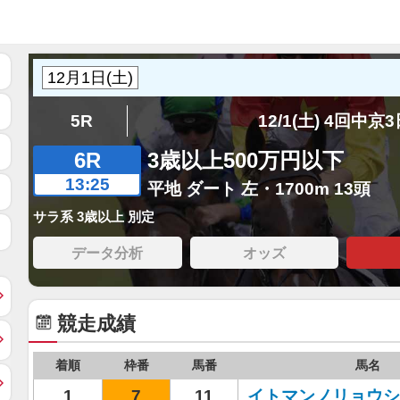
5R
12/1(土) 4回中京
6R
3歳以上500万円以下
13:25
平地 ダート 左・1700m 13頭
サラ系 3歳以上 別定
データ分析
オッズ
競走成績
着順
枠番
馬番
馬名
1
7
11
イトマンノリョウシ