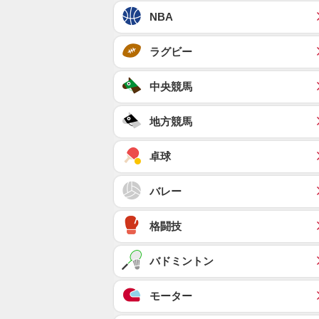
NBA
ラグビー
中央競馬
地方競馬
卓球
バレー
格闘技
バドミントン
モーター