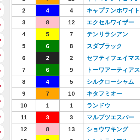
2
4
4
キャプテンホワイト
3
8
12
エクセルワイザー
4
5
7
テンリラシアン
5
6
8
スダブラック
6
2
2
セフティフェイマス
7
6
9
トーワアーティアス
8
4
5
シルクローシャム
9
7
10
キタフミオー
10
1
1
ランドウ
11
3
3
マルブツエスパー
12
8
13
ショウワキング