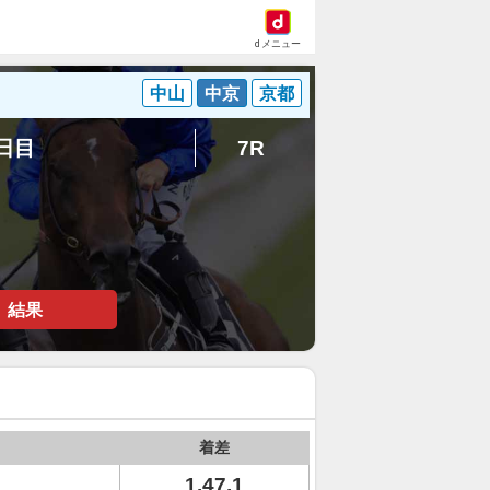
dメニュー
中山
中京
京都
3日目
7R
結果
着差
1.47.1