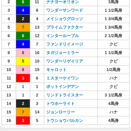
2
6
11
ナナヨーオリオン
3馬身
3
4
8
ワンダーサンワード
1 1/2馬身
4
2
4
メイショウグロッソ
1 3/4馬身
5
7
13
プライムファクター
1 3/4馬身
6
6
12
インタールーブル
2 1/2馬身
7
4
7
ファンドリイメージ
クビ
8
8
16
タガジョーミラー
1 1/2馬身
9
5
10
ワンダーリゲイリア
クビ
10
8
15
キャロット
1/2馬身
11
3
6
ミスターケイワン
ハナ
12
1
1
ポットインデアン
クビ
13
1
2
リンドトライスター
3 1/2馬身
14
2
3
トウホーライト
4馬身
15
7
14
ジョンローリー
ハナ
16
3
5
トウショウバルカン
4馬身