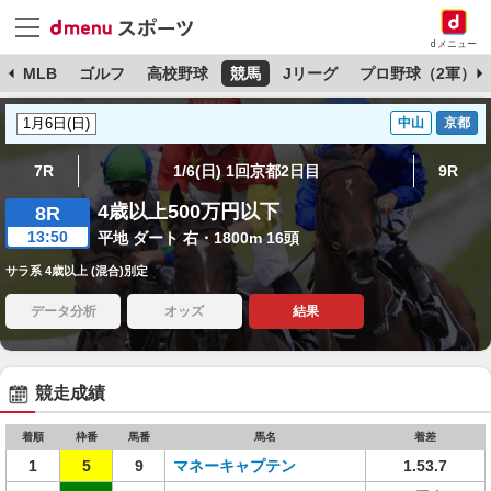
dメニュー
球
MLB
ゴルフ
高校野球
競馬
Jリーグ
プロ野球（2軍）
中山
京都
7R
1/6(日) 1回京都2日目
9R
4歳以上500万円以下
8R
13:50
平地 ダート 右・1800m 16頭
サラ系 4歳以上 (混合)別定
データ分析
オッズ
結果
競走成績
着順
枠番
馬番
馬名
着差
1
5
9
マネーキャプテン
1.53.7