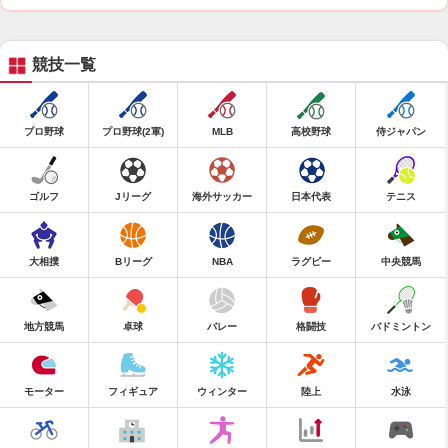
競技一覧
プロ野球
プロ野球(2軍)
MLB
高校野球
侍ジャパン
ゴルフ
Jリーグ
海外サッカー
日本代表
テニス
大相撲
Bリーグ
NBA
ラグビー
中央競馬
地方競馬
卓球
バレー
格闘技
バドミントン
モーター
フィギュア
ウィンター
陸上
水泳