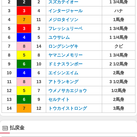
2
2
2
スズカテイオー
1 3/4馬身
3
3
4
インタージャール
ハナ
4
7
11
メジロタイソン
1馬身
5
3
3
フレッシュリーベ
1 3/4馬身
6
4
5
ユウサレム
1 1/4馬身
7
8
14
ロングシンゲキ
クビ
8
5
8
ヤマニンメモリー
1 3/4馬身
9
6
10
ドミナスランボー
2 1/2馬身
10
4
6
エイシンエイム
2馬身
11
8
13
アトランキング
3 1/2馬身
12
5
7
ウメノサカエジョウ
1/2馬身
13
6
9
セルナイト
2馬身
14
7
12
トウカイストロング
3馬身
払戻金