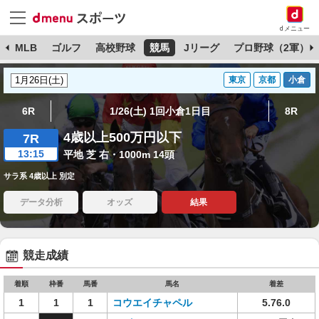
dメニュー
球
MLB
ゴルフ
高校野球
競馬
Jリーグ
プロ野球（2軍）
東京
京都
小倉
6R
1/26(土) 1回小倉1日目
8R
4歳以上500万円以下
7R
13:15
平地 芝 右・1000m 14頭
サラ系 4歳以上 別定
データ分析
オッズ
結果
競走成績
着順
枠番
馬番
馬名
着差
1
1
1
コウエイチャペル
5.76.0