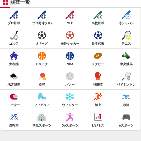
競技一覧
プロ野球
プロ野球(2軍)
MLB
高校野球
侍ジャパン
ゴルフ
Jリーグ
海外サッカー
日本代表
テニス
大相撲
Bリーグ
NBA
ラグビー
中央競馬
地方競馬
卓球
バレー
格闘技
バドミントン
モーター
フィギュア
ウィンター
陸上
水泳
自転車
学生スポーツ
Doスポーツ
ビジネス
eスポーツ