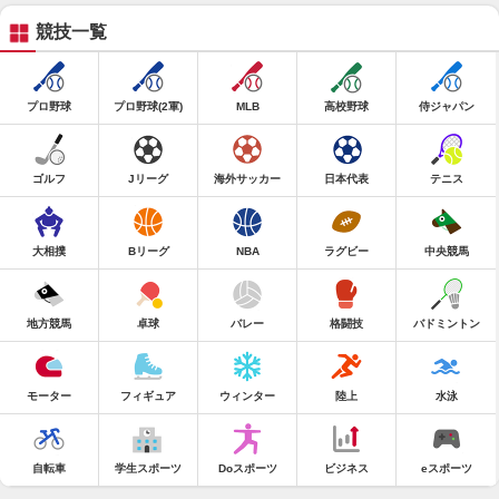
競技一覧
プロ野球
プロ野球(2軍)
MLB
高校野球
侍ジャパン
ゴルフ
Jリーグ
海外サッカー
日本代表
テニス
大相撲
Bリーグ
NBA
ラグビー
中央競馬
地方競馬
卓球
バレー
格闘技
バドミントン
モーター
フィギュア
ウィンター
陸上
水泳
自転車
学生スポーツ
Doスポーツ
ビジネス
eスポーツ