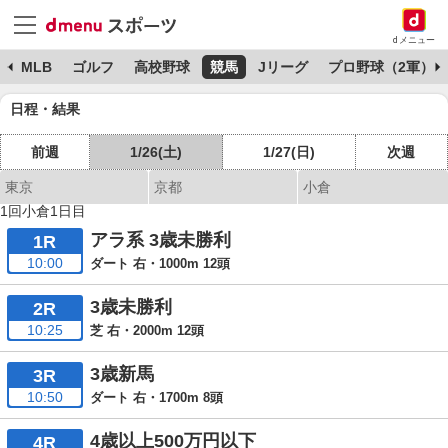
dメニュー
球
MLB
ゴルフ
高校野球
競馬
Jリーグ
プロ野球（2軍）
日程・結果
前週
1/26(土)
1/27(日)
次週
東京
京都
小倉
1回小倉1日目
アラ系 3歳未勝利
1R
10:00
ダート 右・1000m 12頭
3歳未勝利
2R
10:25
芝 右・2000m 12頭
3歳新馬
3R
10:50
ダート 右・1700m 8頭
4歳以上500万円以下
4R