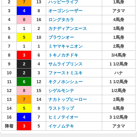
2
7
13
ハッピーライフ
1馬身
3
4
8
オーゴンシーザー
アタマ
4
8
16
ロングタカラ
4馬身
5
1
2
カナディアンエース
3馬身
6
5
10
ブラウンオー
1馬身
7
1
1
ミヤマキャニオン
2馬身
8
3
6
トキノカチドキ
3/4馬身
9
2
4
サムライプリンス
1 1/2馬身
10
2
3
ファーストミユキ
ハナ
11
6
12
キクノホンシュー
1 1/2馬身
12
8
15
シゲルモンテ
1/2馬身
13
7
14
ナカトップヒーロー
2馬身
14
5
9
ラストラップ
6馬身
16
4
7
ヒミノテイオー
3 1/2馬身
降着
3
5
イケノムテキ
アタマ