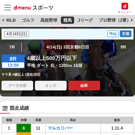
dメニュー
球
MLB
ゴルフ
高校野球
競馬
Jリーグ
プロ野球（2軍）
中山
京都
7R
4/14(日) 3回京都8日目
9R
4歳以上500万円以下
8R
13:50
平地 ダート 右・1200m 16頭
サラ系 4歳以上 (混合)別定
データ分析
オッズ
結果
競走成績
着順
枠番
馬番
馬名
着差
1
6
11
マルカリバー
1.11.4