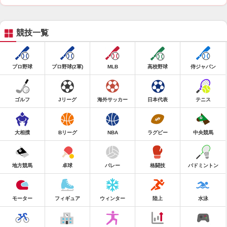
競技一覧
プロ野球
プロ野球(2軍)
MLB
高校野球
侍ジャパン
ゴルフ
Jリーグ
海外サッカー
日本代表
テニス
大相撲
Bリーグ
NBA
ラグビー
中央競馬
地方競馬
卓球
バレー
格闘技
バドミントン
モーター
フィギュア
ウィンター
陸上
水泳