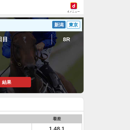
dメニュー
新潟
東京
5日目
8R
結果
着差
1.48.1