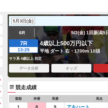
6R
5/3(金) 1回新潟
7R
4歳以上500万円以下
13:25
平地 ダート 右・1700m 10頭
サラ系 4歳以上 別定
データ分析
オッズ
競走成績
着順
枠番
馬番
馬名
1
8
9
アキハート