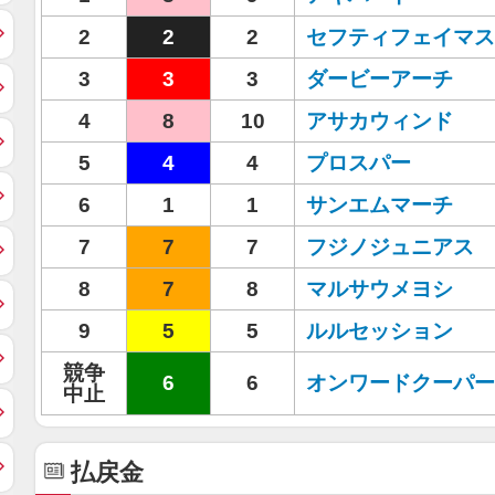
2
2
2
セフティフェイマス
3
3
3
ダービーアーチ
4
8
10
アサカウィンド
5
4
4
プロスパー
6
1
1
サンエムマーチ
7
7
7
フジノジュニアス
8
7
8
マルサウメヨシ
9
5
5
ルルセッション
競争
6
6
オンワードクーパー
中止
払戻金