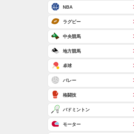
NBA
ラグビー
中央競馬
地方競馬
卓球
バレー
格闘技
バドミントン
モーター