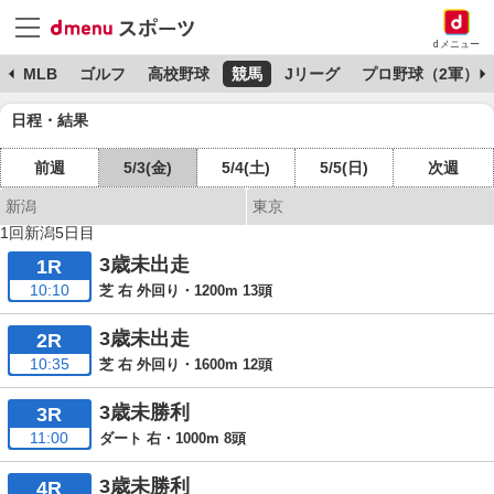
dメニュー
球
MLB
ゴルフ
高校野球
競馬
Jリーグ
プロ野球（2軍）
日程・結果
前週
5/3(金)
5/4(土)
5/5(日)
次週
新潟
東京
1回新潟5日目
3歳未出走
1R
10:10
芝 右 外回り・1200m 13頭
3歳未出走
2R
10:35
芝 右 外回り・1600m 12頭
3歳未勝利
3R
11:00
ダート 右・1000m 8頭
3歳未勝利
4R