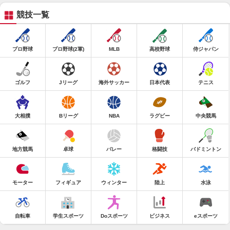
競技一覧
プロ野球
プロ野球(2軍)
MLB
高校野球
侍ジャパン
ゴルフ
Jリーグ
海外サッカー
日本代表
テニス
大相撲
Bリーグ
NBA
ラグビー
中央競馬
地方競馬
卓球
バレー
格闘技
バドミントン
モーター
フィギュア
ウィンター
陸上
水泳
自転車
学生スポーツ
Doスポーツ
ビジネス
eスポーツ