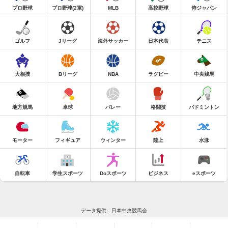
プロ野球
プロ野球(2軍)
MLB
高校野球
侍ジャパン
ゴルフ
Jリーグ
海外サッカー
日本代表
テニス
大相撲
Bリーグ
NBA
ラグビー
中央競馬
地方競馬
卓球
バレー
格闘技
バドミントン
モーター
フィギュア
ウィンター
陸上
水泳
自転車
学生スポーツ
Doスポーツ
ビジネス
eスポーツ
データ提供：日本中央競馬会