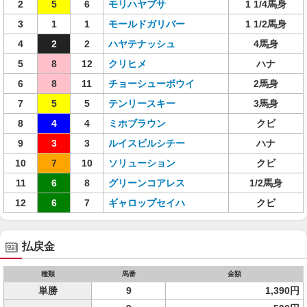
2
5
6
モリハヤブサ
1 1/4馬身
3
1
1
モールドガリバー
1 1/2馬身
4
2
2
ハヤテナッシュ
4馬身
5
8
12
クリヒメ
ハナ
6
8
11
チョーシューボウイ
2馬身
7
5
5
テンリースキー
3馬身
8
4
4
ミホブラウン
クビ
9
3
3
ルイスビルシチー
ハナ
10
7
10
ソリューション
クビ
11
6
8
グリーンコアレス
1/2馬身
12
6
7
ギャロップセイハ
クビ
払戻金
種類
馬番
金額
単勝
9
1,390円