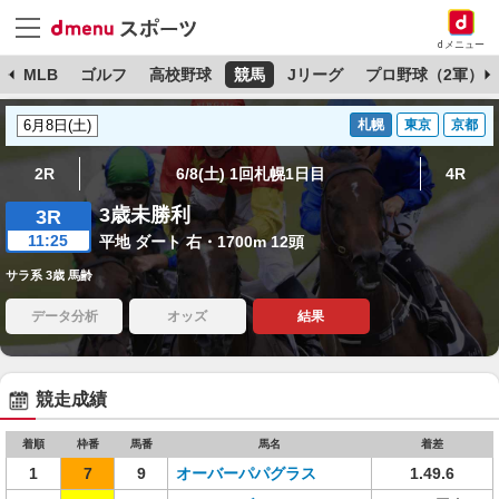
dメニュー
球
MLB
ゴルフ
高校野球
競馬
Jリーグ
プロ野球（2軍）
札幌
東京
京都
2R
6/8(土) 1回札幌1日目
4R
3歳未勝利
3R
11:25
平地 ダート 右・1700m 12頭
サラ系 3歳 馬齢
データ分析
オッズ
結果
競走成績
着順
枠番
馬番
馬名
着差
1
7
9
オーバーパパグラス
1.49.6