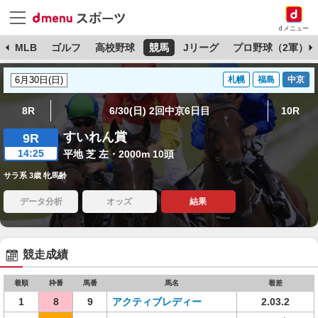
dメニュー
球
MLB
ゴルフ
高校野球
競馬
Jリーグ
プロ野球（2軍）
札幌
福島
中京
8R
6/30(日) 2回中京6日目
10R
すいれん賞
9R
14:25
平地 芝 左・2000m 10頭
サラ系 3歳 牝馬齢
データ分析
オッズ
結果
競走成績
着順
枠番
馬番
馬名
着差
1
8
9
アクティブレディー
2.03.2