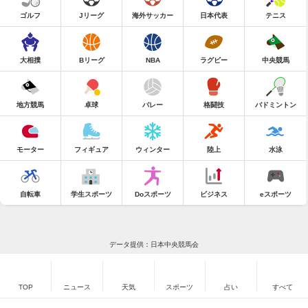
ゴルフ
Jリーグ
海外サッカー
日本代表
テニス
大相撲
Bリーグ
NBA
ラグビー
中央競馬
地方競馬
卓球
バレー
格闘技
バドミントン
モーター
フィギュア
ウィンター
陸上
水泳
自転車
学生スポーツ
Doスポーツ
ビジネス
eスポーツ
データ提供：日本中央競馬会
TOP
ニュース
天気
スポーツ
占い
すべて