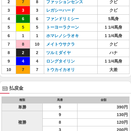
2
7
8
ファッションセンス
クビ
3
3
3
レガシーハード
クビ
4
6
6
ファンドリミシー
5馬身
5
5
5
トーヨーラクーン
1 1/4馬身
6
1
1
ホマレノシラオキ
1 1/4馬身
7
8
10
メイトウサクラ
クビ
8
2
2
ツルミダイヤ
ハナ
9
4
4
ロングタイリン
1 1/4馬身
10
7
7
トウカイカオリ
大差
払戻金
種類
馬番
金額
単勝
9
390円
9
130円
複勝
8
120円
3
200円