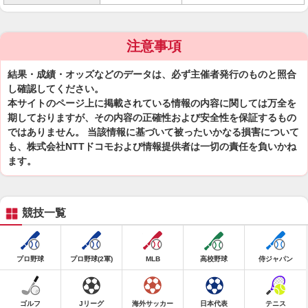
注意事項
結果・成績・オッズなどのデータは、必ず主催者発行のものと照合
し確認してください。
本サイトのページ上に掲載されている情報の内容に関しては万全を
期しておりますが、その内容の正確性および安全性を保証するもの
ではありません。 当該情報に基づいて被ったいかなる損害について
も、株式会社NTTドコモおよび情報提供者は一切の責任を負いかね
ます。
競技一覧
プロ野球
プロ野球(2軍)
MLB
高校野球
侍ジャパン
ゴルフ
Jリーグ
海外サッカー
日本代表
テニス