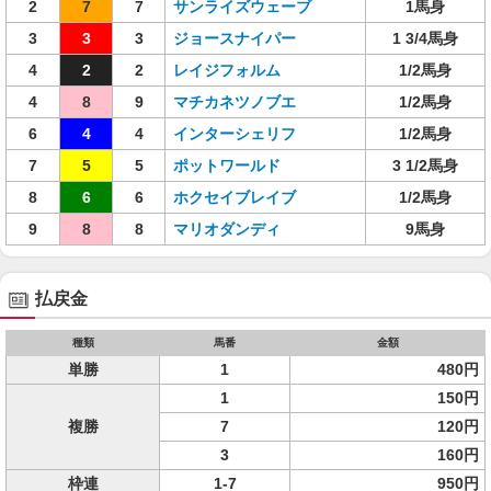
2
7
7
サンライズウェーブ
1馬身
3
3
3
ジョースナイパー
1 3/4馬身
4
2
2
レイジフォルム
1/2馬身
4
8
9
マチカネツノブエ
1/2馬身
6
4
4
インターシェリフ
1/2馬身
7
5
5
ポットワールド
3 1/2馬身
8
6
6
ホクセイブレイブ
1/2馬身
9
8
8
マリオダンディ
9馬身
払戻金
種類
馬番
金額
単勝
1
480円
1
150円
複勝
7
120円
3
160円
枠連
1-7
950円