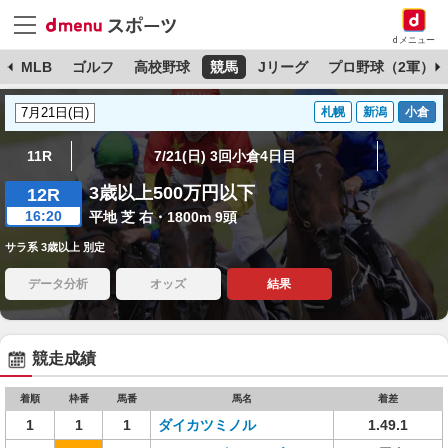
dメニュー
球
MLB
ゴルフ
高校野球
競馬
Jリーグ
プロ野球（2軍）
札幌
新潟
小倉
11R
7/21(日) 3回小倉4日目
3歳以上500万円以下
12R
16:20
平地 芝 右・1800m 9頭
サラ系 3歳以上 別定
データ分析
オッズ
結果
競走成績
着順
枠番
馬番
馬名
着差
1
1
1
ダイカツミノル
1.49.1