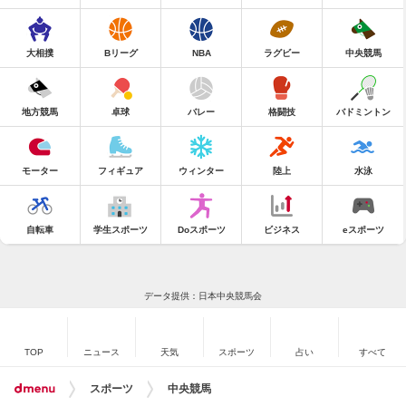
大相撲
Bリーグ
NBA
ラグビー
中央競馬
地方競馬
卓球
バレー
格闘技
バドミントン
モーター
フィギュア
ウィンター
陸上
水泳
自転車
学生スポーツ
Doスポーツ
ビジネス
eスポーツ
データ提供：日本中央競馬会
TOP
ニュース
天気
スポーツ
占い
すべて
スポーツ
中央競馬