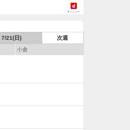
dメニュー
7/21(日)
次週
小倉