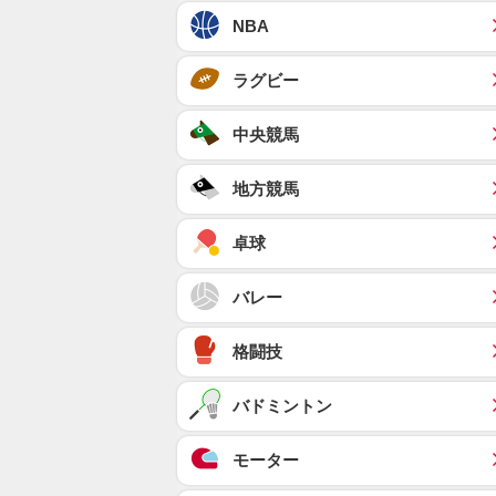
NBA
ラグビー
中央競馬
地方競馬
卓球
バレー
格闘技
バドミントン
モーター