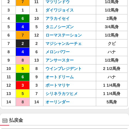
2
7
11
マツリンドウ
1/2馬身
3
1
1
ダイワジョイス
1/2馬身
4
6
10
アラカイセイ
2馬身
5
4
5
タニノシーズン
3/4馬身
6
7
12
ローマステーション
1/2馬身
7
2
2
マジシャンルーチェ
クビ
8
4
6
メロンパワー
ハナ
9
8
13
アンサースター
1/2馬身
10
5
8
ウインプレジデント
2 1/2馬身
11
6
9
オートドリーム
ハナ
12
3
3
ポートマリヤ
1 1/4馬身
13
5
7
シリネラカツヒメ
1 1/4馬身
14
8
14
オーリンダー
5馬身
払戻金