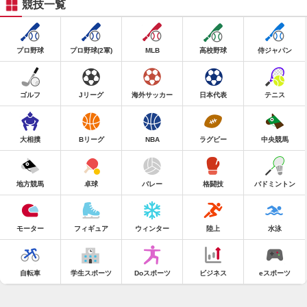
競技一覧
プロ野球
プロ野球(2軍)
MLB
高校野球
侍ジャパン
ゴルフ
Jリーグ
海外サッカー
日本代表
テニス
大相撲
Bリーグ
NBA
ラグビー
中央競馬
地方競馬
卓球
バレー
格闘技
バドミントン
モーター
フィギュア
ウィンター
陸上
水泳
自転車
学生スポーツ
Doスポーツ
ビジネス
eスポーツ