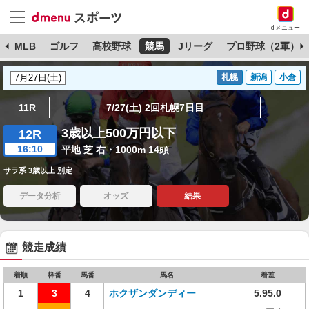
dメニュー
球
MLB
ゴルフ
高校野球
競馬
Jリーグ
プロ野球（2軍）
札幌
新潟
小倉
11R
7/27(土) 2回札幌7日目
3歳以上500万円以下
12R
16:10
平地 芝 右・1000m 14頭
サラ系 3歳以上 別定
データ分析
オッズ
結果
競走成績
着順
枠番
馬番
馬名
着差
1
3
4
ホクザンダンディー
5.95.0